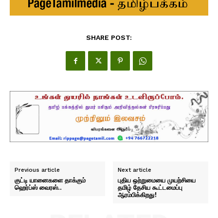
SHARE POST:
Previous article
Next article
குட்டி யானைகளை தாக்கும்
புதிய ஒற்றுமையை முயற்சியை
ஹெர்ப்ஸ் வைரஸ்..
தமிழ் தேசிய கூட்டமைப்பு
ஆரம்பிக்கிறது!