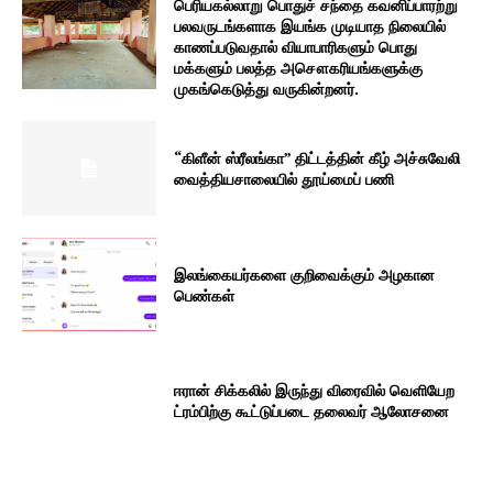
பெரியகல்லாறு பொதுச் சந்தை கவனிப்பாரற்று
பலவருடங்களாக இயங்க முடியாத நிலையில்
காணப்படுவதால் வியாபாரிகளும் பொது
மக்களும் பலத்த அசௌகரியங்களுக்கு
முகங்கெடுத்து வருகின்றனர்.
“கிளீன் ஸ்ரீலங்கா” திட்டத்தின் கீழ் அச்சுவேலி
வைத்தியசாலையில் தூய்மைப் பணி
இலங்கையர்களை குறிவைக்கும் அழகான
பெண்கள்
ஈரான் சிக்கலில் இருந்து விரைவில் வெளியேற
ட்ரம்பிற்கு கூட்டுப்படை தலைவர் ஆலோசனை