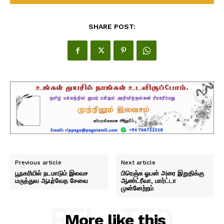
SHARE POST:
Previous article
Next article
பூநகரியில் நடமாடும் இலவச
பிரெஞ்சு ஓபன் அரை இறுதிக்கு
மருத்துவ ஆயுர்வேத சேவை
ஆண்ட்ரீவா, மார்ட்டா
முன்னேற்றம்
RELATED
More like this