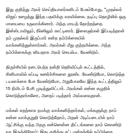
இது குறித்து அவர் செய்தியாளர்களிடம் பேசும்போது, “முதல்வர்
விஜய் உழைத்து இந்த பதவிக்கு வரவில்லை. நடிப்பு தொழிலில் ஒரு
மாயையை உருவாக்கினார். அந்த மாயத் தோற்றத்தை
இன்ஸ்டாவிலும், ரீல்ஸிலும் காட்டினார். இளைஞர்கள் இப்படித்தான்
நம் முதல்வர் இருப்பார் என்ற நம்பிக்கையில்
வாக்களித்துள்ளார்கள். அவர்கள் மீது குற்றமில்லை. அந்த
நம்பிக்கைக்கு உரியதாக அவர் செயல்பட வேண்டும்.
திருச்சியில் நடைபெற்ற நன்றி தெரிவிப்புக் கூட்டத்தில்,
சினிமாவில் எப்படி உணர்ச்சிகளை தூண்ட வேண்டுமோ, கொடுத்த
டயலாக்கை பேச வேண்டுமோ, அதுபோலவே இந்த கூட்டத்திலும்
15 நிமிடம் பேசி முடித்துவிட்டார். அவர்கள் என்ன எழுதிக்
கொடுத்தார்களோ, அதைப் படித்தார் அவ்வளவுதான்.
மக்கள் எதற்காக நமக்கு வாக்களித்தார்கள், மக்களுக்கு நாம்
என்ன வாக்குறுதி கொடுத்தோம், அதன் அடிப்படையில் நாம்
ஆட்சிக்கு வந்த பிறகு என்னென்ன திட்டங்களை நாம் கொண்டு
வர இருக்கிறோம்; இது குறித்து சட்டமன்றத்தில் நம்பிக்கை