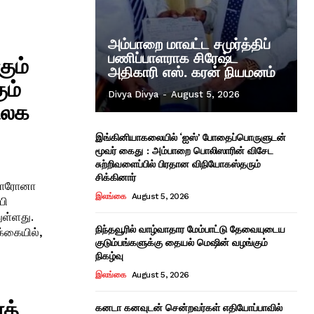
அம்பாறை மாவட்ட சமுர்த்திப்
பணிப்பாளராக சிரேஷ்ட
கும்
அதிகாரி எஸ். கரன் நியமனம்
ும்
Divya Divya
-
August 5, 2026
உலக
இங்கினியாகலையில் ‘ஐஸ்’ போதைப்பொருளுடன்
மூவர் கைது : அம்பாறை பொலிஸாரின் விசேட
சுற்றிவளைப்பில் பிரதான விநியோகஸ்தரும்
சிக்கினார்
 கொரோனா
இலங்கை
August 5, 2026
பி
ுள்ளது.
நிந்தவூரில் வாழ்வாதார மேம்பாட்டு தேவையுடைய
்கையில்,
குடும்பங்களுக்கு தையல் மெஷின் வழங்கும்
நிகழ்வு
இலங்கை
August 5, 2026
த்
கனடா கனவுடன் சென்றவர்கள் எதியோப்பாவில்