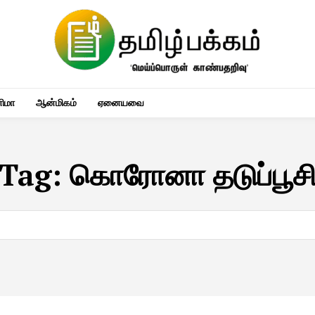
னிமா
ஆன்மிகம்
ஏனையவை
Tag:
கொரோனா தடுப்பூச