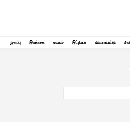
முகப்பு
இலங்கை
உலகம்
இந்தியா
விளையாட்டு
சி