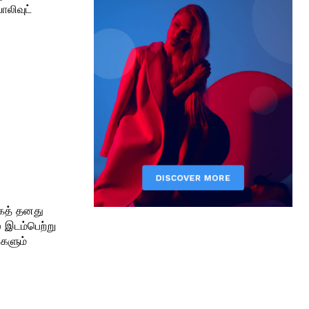
ாலிவுட்
ாகத் தனது
்களும்