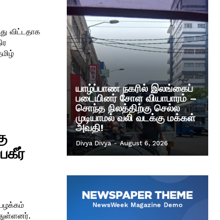
்து விட்டதாக
ிர
யாழ்ப்பாண நகரில் இலங்கைப்
படையினர் சோள வியாபாரம் –
சொந்த நிலத்திற்கு செல்ல
முடியாமல் வலி வடக்கு மக்கள்
அவதி!
கு
Divya Divya
-
August 6, 2026
பகீர்
பழக்கம்
துள்ளனர்.