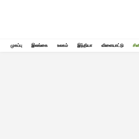
முகப்பு
இலங்கை
உலகம்
இந்தியா
விளையாட்டு
சி