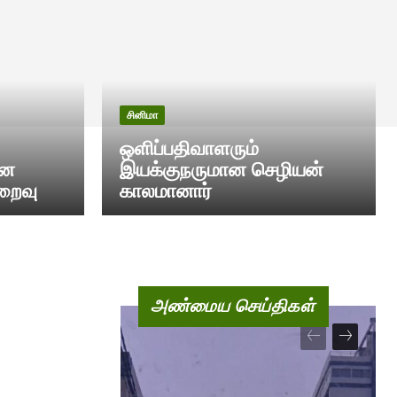
சினிமா
ஒளிப்பதிவாளரும்
ான
இயக்குநருமான செழியன்
றைவு
காலமானார்
அண்மைய செய்திகள்