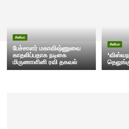
சினிமா
சினிமா
பேச்சாளர் மகாவிஷ்ணுவை
காதலிப்பதாக நடிகை
‘விஸ்வந
மிருணாளினி ரவி தகவல்
தெலுங்க