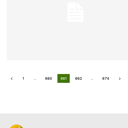
1
...
660
661
662
...
674