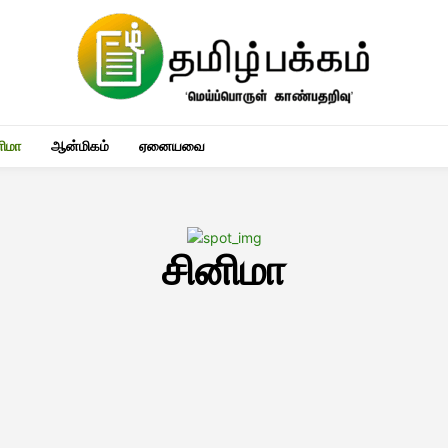
னிமா
ஆன்மிகம்
ஏனையவை
சினிமா