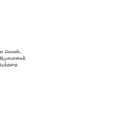
்ளை கொண்ட
அறிமுகமானவர்