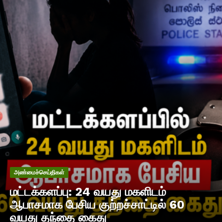
அண்மைச்செய்திகள்
மட்டக்களப்பு: 24 வயது மகளிடம்
ஆபாசமாக பேசிய குற்றச்சாட்டில் 60
வயது தந்தை கைது