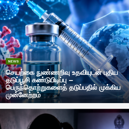
NEWS
செயற்கை நுண்ணறிவு உதவியுடன் புதிய
தடுப்பூசி கண்டுபிடிப்பு –
பெருந்தொற்றுகளைத் தடுப்பதில் முக்கிய
முன்னேற்றம்