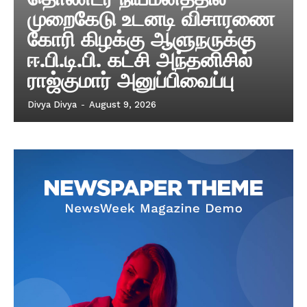
முறைகேடு உடனடி விசாரணை
கோரி கிழக்கு ஆளுநருக்கு
ஈ.பி.டி.பி. கட்சி அந்தனிசில்
ராஜ்குமார் அனுப்பிவைப்பு
Divya Divya
-
August 9, 2026