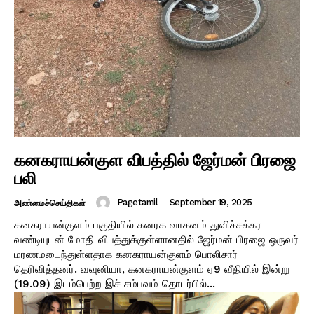
கனகராயன்குள விபத்தில் ஜேர்மன் பிரஜை
பலி
Pagetamil
-
September 19, 2025
அண்மைச்செய்திகள்
கனகராயன்குளம் பகுதியில் கனரக வாகனம் துவிச்சக்கர
வண்டியுடன் மோதி விபத்துக்குள்ளானதில் ஜேர்மன் பிரஜை ஒருவர்
மரணமடைந்துள்ளதாக கனகராயன்குளம் பொலிசார்
தெரிவித்தனர். வவுனியா, கனகராயன்குளம் ஏ9 வீதியில் இன்று
(19.09) இடம்பெற்ற இச் சம்பவம் தொடர்பில்...