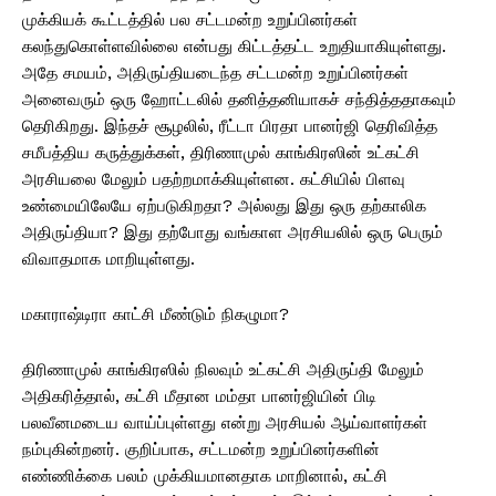
முக்கியக் கூட்டத்தில் பல சட்டமன்ற உறுப்பினர்கள்
கலந்துகொள்ளவில்லை என்பது கிட்டத்தட்ட உறுதியாகியுள்ளது.
அதே சமயம், அதிருப்தியடைந்த சட்டமன்ற உறுப்பினர்கள்
அனைவரும் ஒரு ஹோட்டலில் தனித்தனியாகச் சந்தித்ததாகவும்
தெரிகிறது. இந்தச் சூழலில், ரீட்டா பிரதா பானர்ஜி தெரிவித்த
சமீபத்திய கருத்துக்கள், திரிணாமுல் காங்கிரஸின் உட்கட்சி
அரசியலை மேலும் பதற்றமாக்கியுள்ளன. கட்சியில் பிளவு
உண்மையிலேயே ஏற்படுகிறதா? அல்லது இது ஒரு தற்காலிக
அதிருப்தியா? இது தற்போது வங்காள அரசியலில் ஒரு பெரும்
விவாதமாக மாறியுள்ளது.
மகாராஷ்டிரா காட்சி மீண்டும் நிகழுமா?
திரிணாமுல் காங்கிரஸில் நிலவும் உட்கட்சி அதிருப்தி மேலும்
அதிகரித்தால், கட்சி மீதான மம்தா பானர்ஜியின் பிடி
பலவீனமடைய வாய்ப்புள்ளது என்று அரசியல் ஆய்வாளர்கள்
நம்புகின்றனர். குறிப்பாக, சட்டமன்ற உறுப்பினர்களின்
எண்ணிக்கை பலம் முக்கியமானதாக மாறினால், கட்சி