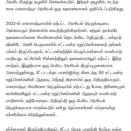
அவரிடமிருந்து நழுவிச் செல்லக்கூடும். இந்தச் சூழலில், கடந்த
கால மகாராஷ்டிர அரசியல் ஒரு உதாரணமாகக் குறிப்பிடப்படுகிறது.
2022-ல் மகாராஷ்டிராவில் ஏற்பட்ட அரசியல் நெருக்கடியை
அனைவரும் நினைவில் வைத்திருக்கிறார்கள். உத்தவ் தாக்கரே
தலைமையிலான சிவசேனாவில் தொடங்கிய அதிருப்தி… ஏக்நாத்
ஷிண்டே அணி பெருமளவில் சட்டமன்ற உறுப்பினர்களைத் தங்கள்
பக்கம் திருப்பியதால், சட்டமன்றத்தில் பெரும்பான்மைச் சமன்பாடு
மாறியது. கட்சியின் சின்னத்திலும் தலைமையிலும் ஏற்பட்ட இந்த
மாற்றம், இறுதியாக ஒரு பெரிய அரசியல் திருப்புமுனையாக
அமைந்துள்ளது. ரீட்டா பர்தா பானர்ஜிக்கு கிடைத்த 50 சட்டமன்ற
உறுப்பினர்களின் ஆதரவு, அந்தத் திசையில் ஒரு அறிகுறியாகும்.
மகாராஷ்டிர சிவசேனா நெருக்கடியில் ஏற்பட்டது போல, திரிணாமுல்
காங்கிரஸிலும் சட்டமன்ற உறுப்பினர்களின் ஆதரவுச் சமன்பாடு
மாறினால், தற்போதைய அதிருப்தி ஒரு பெரிய அரசியல்
நெருக்கடியாக மாறக்கூடும் என்று ஆய்வாளர்கள் மம்தாவுக்கு
எச்சரிக்கை விடுத்துள்ளனர்.
சர்ச்சைகள் இருந்தபோதிலும், ரீட்டா பிரதா பானர்ஜி மேற்கு வங்க