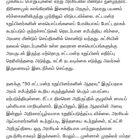
முக்கியப் பொறுப்புகளை ஏற்று அரசியலில் மீண்டும் நுழைந்தார்.
திரிணாமுல் காங்கிரஸில் இணைந்த பிறகும், அவரது பயணம்
சர்ச்சைகளிலிருந்து முற்றிலும் விடுபடவில்லை. சட்டமன்ற
உறுப்பினர்களின் கையொப்பங்களைப் போலியாகப் போட்டதாகக்
கூறப்படும் குற்றச்சாட்டுகள் தொடர்பான சமீபத்திய சர்ச்சை,
அவரை மீண்டும் செய்திகளில் கொண்டு வந்தது. கட்சியின்
தகவல் தொடர்புகளில் உள்ள தவறான கையொப்பங்களுக்கு
அவருடன் இருந்த மற்றொரு சட்டமன்ற உறுப்பினர் எதிர்ப்பு
தெரிவித்ததை அடுத்து, கட்சி நடவடிக்கை எடுத்து அவர்கள்
இருவரையும் இடைநீக்கம் செய்தது.
தனக்கு “50 சட்டமன்ற உறுப்பினர்களின் ஆதரவு” இருப்பதாக
அவர் சமீபத்தில் கூறிய கருத்துக்கள் பெரும் பரபரப்பை
ஏற்படுத்தியுள்ளன. ரீட்டா திடீரென அதிருப்திக் குழுவின் மையப்
புள்ளியாக மாறியுள்ளார். இருப்பினும், இந்த ஆதரவின் அளவு
இன்னும் அதிகாரப்பூர்வமாக உறுதிப்படுத்தப்படவில்லை. அரசியல்
ஆய்வாளர்களின் கூற்றுப்படி, இத்தகைய கூற்றுக்கள், உட்கட்சி
அதிருப்தியை ஒரு அரசியல் சக்தியாக மாற்றுவதற்கான
முயற்சியாகவும் இருக்கலாம். மேலும்… முன்னாள் முதல்வர் மம்தா