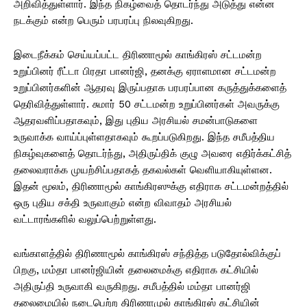
அறிவித்துள்ளார். இந்த நிகழ்வைத் தொடர்ந்து அடுத்து என்ன
நடக்கும் என்ற பெரும் பரபரப்பு நிலவுகிறது.
இடைநீக்கம் செய்யப்பட்ட திரிணாமூல் காங்கிரஸ் சட்டமன்ற
உறுப்பினர் ரீட்டா பிரதா பானர்ஜி, தனக்கு ஏராளமான சட்டமன்ற
உறுப்பினர்களின் ஆதரவு இருப்பதாக பரபரப்பான கருத்துக்களைத்
தெரிவித்துள்ளார். சுமார் 50 சட்டமன்ற உறுப்பினர்கள் அவருக்கு
ஆதரவளிப்பதாகவும், இது புதிய அரசியல் சமன்பாடுகளை
உருவாக்க வாய்ப்புள்ளதாகவும் கூறப்படுகிறது. இந்த சமீபத்திய
நிகழ்வுகளைத் தொடர்ந்து, அதிருப்திக் குழு அவரை எதிர்க்கட்சித்
தலைவராக்க முயற்சிப்பதாகத் தகவல்கள் வெளியாகியுள்ளன.
இதன் மூலம், திரிணாமூல் காங்கிரஸுக்கு எதிராக சட்டமன்றத்தில்
ஒரு புதிய சக்தி உருவாகும் என்ற விவாதம் அரசியல்
வட்டாரங்களில் வலுப்பெற்றுள்ளது.
வங்காளத்தில் திரிணாமூல் காங்கிரஸ் சந்தித்த படுதோல்விக்குப்
பிறகு, மம்தா பானர்ஜியின் தலைமைக்கு எதிராக கட்சியில்
அதிருப்தி உருவாகி வருகிறது. சமீபத்தில் மம்தா பானர்ஜி
தலைமையில் நடைபெற்ற திரிணாமுல் காங்கிரஸ் கட்சியின்