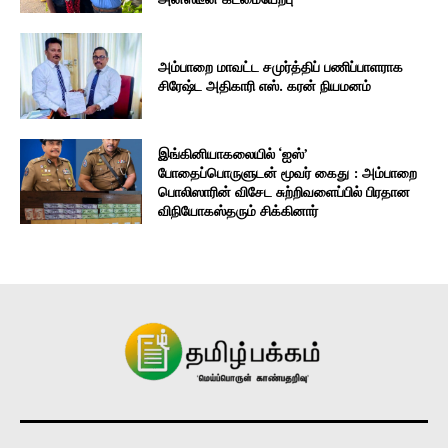
அம்பாறை மாவட்ட சமுர்த்திப் பணிப்பாளராக
சிரேஷ்ட அதிகாரி எஸ். கரன் நியமனம்
இங்கினியாகலையில் ‘ஐஸ்’
போதைப்பொருளுடன் மூவர் கைது : அம்பாறை
பொலிஸாரின் விசேட சுற்றிவளைப்பில் பிரதான
விநியோகஸ்தரும் சிக்கினார்