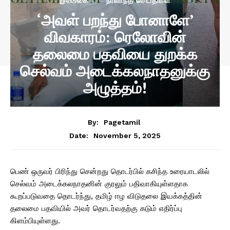
இலங்கை
நாளாந்த செய்திகள்
‘அவள் பறந்து போனாளே’
விவகாரம்: ரெலோவின்
தலைமை பதவியை துறக்க
செல்வம் அடைக்கலநாதனுக்கு
அழுத்தம்!
By:
Pagetamil
November 5, 2025
Date:
பெண் ஒருவர் பிரிந்து சென்றது தொடர்பில் கசிந்த உரையாடலில்
செல்வம் அடைக்கலநாதனின் குரலும் பதிவாகியுள்ளதாக
கூறப்படுவதை தொடர்ந்து, தமிழ் ஈழ விடுதலை இயக்கத்தின்
தலைமை பதவியில் அவர் தொடர்வதற்கு கடும் எதிர்ப்பு
கிளம்பியுள்ளது.