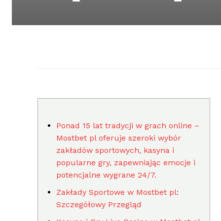
Ponad 15 lat tradycji w grach online –
Mostbet pl oferuje szeroki wybór
zakładów sportowych, kasyna i
popularne gry, zapewniając emocje i
potencjalne wygrane 24/7.
Zakłady Sportowe w Mostbet pl:
Szczegółowy Przegląd