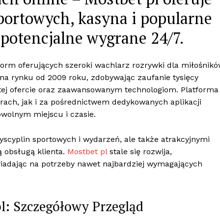
portowych, kasyna i popularne
 potencjalne wygrane 24/7.
form oferujących szeroki wachlarz rozrywki dla miłośnik
na rynku od 2009 roku, zdobywając zaufanie tysięcy
gatej ofercie oraz zaawansowanym technologiom. Platforma
rach, jak i za pośrednictwem dedykowanych aplikacji
owolnym miejscu i czasie.
scyplin sportowych i wydarzeń, ale także atrakcyjnymi
 obsługą klienta.
Mostbet pl
stale się rozwija,
iadając na potrzeby nawet najbardziej wymagających
l: Szczegółowy Przegląd