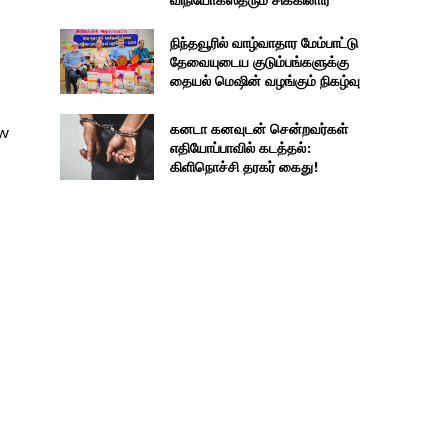
நிந்தவூரில் வாழ்வாதார மேம்பாட்டு
தேவையுடைய குடும்பங்களுக்கு
தையல் மெஷின் வழங்கும் நிகழ்வு
கனடா கனவுடன் சென்றவர்கள்
ów
எதியோப்பாவில் கடத்தல்:
கிளிநொச்சி தரகர் கைது!