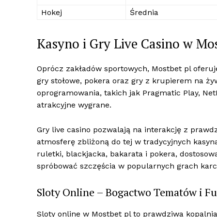
Hokej
Średnia
Kasyno i Gry Live Casino w Mo
Oprócz zakładów sportowych, Mostbet pl oferuje
gry stołowe, pokera oraz gry z krupierem na ż
oprogramowania, takich jak Pragmatic Play, NetE
atrakcyjne wygrane.
Gry live casino pozwalają na interakcję z praw
atmosferę zbliżoną do tej w tradycyjnych kasyna
ruletki, blackjacka, bakarata i pokera, dostoso
spróbować szczęścia w popularnych grach karci
Sloty Online – Bogactwo Tematów i Fu
Sloty online w Mostbet pl to prawdziwa kopalni