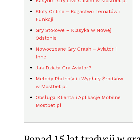
Kasyno i Gry Live Casino w Mostbet pl
Sloty Online – Bogactwo Tematów i
Funkcji
Gry Stołowe – Klasyka w Nowej
Odsłonie
Nowoczesne Gry Crash – Aviator i
Inne
Jak Działa Gra Aviator?
Metody Płatności i Wypłaty Środków
w Mostbet pl
Obsługa Klienta i Aplikacje Mobilne
Mostbet pl
Ponad 15 lat tradycji w gr