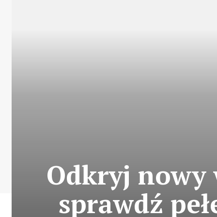
Odkryj nowy 
sprawdź peł