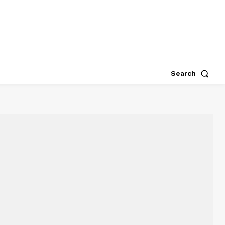
Search