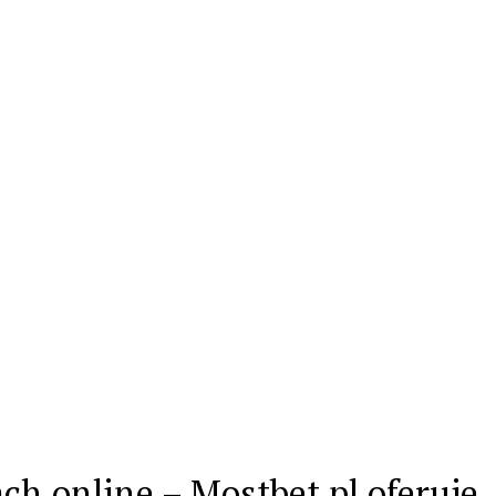
ach online – Mostbet pl oferuje