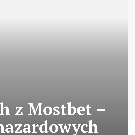
h z Mostbet –
 hazardowych