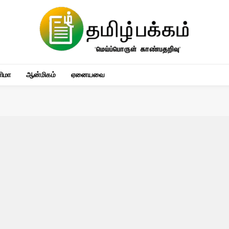
னிமா
ஆன்மிகம்
ஏனையவை