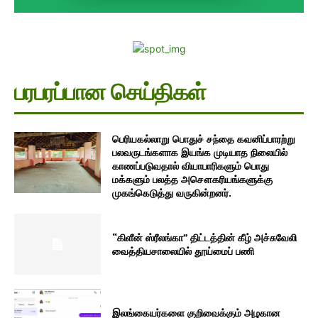
பரபரப்பான செய்திகள்
பெரியகல்லாறு பொதுச் சந்தை கவனிப்பாரற்று
பலவருடங்களாக இயங்க முடியாத நிலையில்
காணப்படுவதால் வியாபாரிகளும் பொது
மக்களும் பலத்த அசௌகரியங்களுக்கு
முகங்கெடுத்து வருகின்றனர்.
“கிளீன் ஸ்ரீலங்கா” திட்டத்தின் கீழ் அச்சுவேலி
வைத்தியசாலையில் தூய்மைப் பணி
இலங்கையர்களை குறிவைக்கும் அழகான