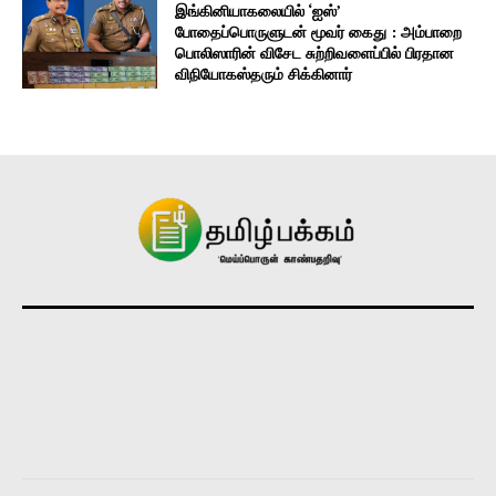
இங்கினியாகலையில் ‘ஐஸ்’
போதைப்பொருளுடன் மூவர் கைது : அம்பாறை
பொலிஸாரின் விசேட சுற்றிவளைப்பில் பிரதான
விநியோகஸ்தரும் சிக்கினார்