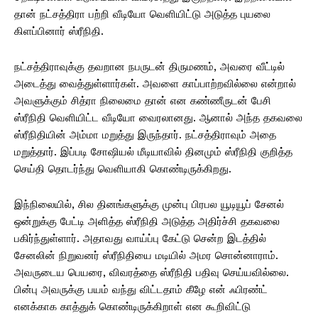
தான் நட்சத்திரா பற்றி வீடியோ வெளியிட்டு அடுத்த புயலை
கிளப்பினார் ஸ்ரீநிதி.
நட்சத்திராவுக்கு தவறான நபருடன் திருமணம், அவரை வீட்டில்
அடைத்து வைத்துள்ளார்கள். அவளை காப்பாற்றவில்லை என்றால்
அவளுக்கும் சித்ரா நிலைமை தான் என கண்ணீருடன் பேசி
ஸ்ரீநிதி வெளியிட்ட வீடியோ வைரலானது. ஆனால் அந்த தகவலை
ஸ்ரீநிதியின் அம்மா மறுத்து இருந்தார். நட்சத்திராவும் அதை
மறுத்தார். இப்படி சோஷியல் மீடியாவில் தினமும் ஸ்ரீநிதி குறித்த
செய்தி தொடர்ந்து வெளியாகி கொண்டிருக்கிறது.
இந்நிலையில், சில தினங்களுக்கு முன்பு பிரபல யூடியூப் சேனல்
ஒன்றுக்கு பேட்டி அளித்த ஸ்ரீநிதி அடுத்த அதிர்ச்சி தகவலை
பகிர்ந்துள்ளார். அதாவது வாய்ப்பு கேட்டு சென்ற இடத்தில்
சேனலின் நிறுவனர் ஸ்ரீநிதியை மடியில் அமர சொன்னாராம்.
அவருடைய பெயரை, விவரத்தை ஸ்ரீநிதி பதிவு செய்யவில்லை.
பின்பு அவருக்கு பயம் வந்து விட்டதாம் கீழே என் ஃபிரண்ட்
எனக்காக காத்துக் கொண்டிருக்கிறாள் என கூறிவிட்டு