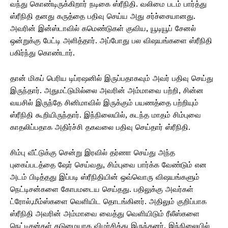
வந்து கொண்டிருக்கிறார் நடிகை ஸ்ரீநிதி. வலிமை படம் பார்த்து
ஸ்ரீநிதி தனது கருத்தை பதிவு செய்ய அது சர்ச்சையானது.
அவரின் இன்ஸ்டாவில் கமெண்டுகள் குவிய, யூடியூப் சேனல்
ஒன்றுக்கு பேட்டி அளித்தார். அப்போது பல விஷயங்களை ஸ்ரீநிதி
பகிர்ந்து கொண்டார்.
தான் மிகப் பெரிய டிப்ரஷனில் இருப்பதாகவும் அவர் பதிவு செய்து
இருந்தார். அதுமட்டுமில்லை அவரின் அம்மாவை பற்றி, சின்ன
வயசில் இருந்தே சினிமாவில் இருக்கும் பயணத்தை பற்றியும்
ஸ்ரீநிதி கூறியிருந்தார். இந்நிலையில், கடந்த மாதம் சிம்புவை
காதலிப்பதாக அதிர்ச்சி தகவலை பதிவு செய்தார் ஸ்ரீநிதி.
சிம்பு வீட்டுக்கு சென்று இரவில் தர்ணா செய்து அந்த
புகைப்படத்தை ஷேர் செய்வது, சிம்புவை பார்க்க வேண்டும் என
அடம் பிடித்தது இப்படி ஸ்ரீநிதியின் ஒவ்வொரு விஷயங்களும்
நெட்டிசன்களை கோபமடைய செய்தது. பதிலுக்கு அவர்கள்
ட்ரோல்,மீம்ஸ்களை வெளியிட தொடங்கினர். அதிலும் குறிப்பாக
ஸ்ரீநிதி அவரின் அம்மாவை வைத்து வெளியிடும் ரீலீஸ்களை
நெட்டிசன்கள் கடுமையாக விமர்சித்து இருந்தனர். இந்நிலையில்