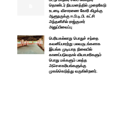
தொண்டர் நியமனத்தில் முறைகேடு
உடனடி விசாரணை கோரி கிழக்கு
ஆளுநருக்கு ஈ.பி.டி.பி. கட்சி
அந்தனிசில் ராஜ்குமார்
அனுப்பிவைப்பு
பெரியகல்லாறு பொதுச் சந்தை
கவனிப்பாரற்று பலவருடங்களாக
இயங்க முடியாத நிலையில்
காணப்படுவதால் வியாபாரிகளும்
பொது மக்களும் பலத்த
அசௌகரியங்களுக்கு
முகங்கெடுத்து வருகின்றனர்.