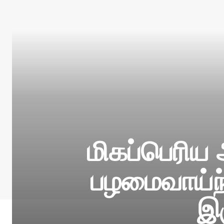
மிகப்பெரிய
பழமைவாய்ந
இர