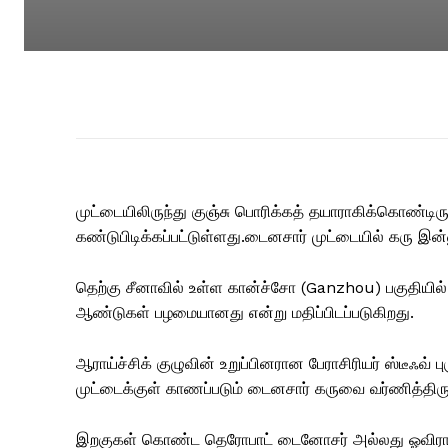
முட்டையிலிருந்து குஞ்சு பொரிக்கத் தயாராகிக்கொண்டிர
கண்டுபிடிக்கப்பட்டுள்ளது.டைனசார் முட்டையில் கரு இன
தெற்கு சீனாவில் உள்ள கான்ச்சோ (Ganzhou) பகுதியில் 
ஆண்டுகள் பழமையானது என்று மதிப்பிடப்படுகிறது.
ஆராய்ச்சிக் குழுவின் உறுப்பினரான பேராசிரியர் ஸ்ட
முட்டைக்குள் காணப்படும் டைனசார் கருவை வர்ணித்திருந
இறகுகள் கொண்ட தெரோபாட் டைனோசர் அல்லது ஓவிராப்ட