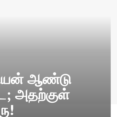
லியன் ஆண்டு
; அதற்குள்
ரு!