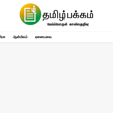
னிமா
ஆன்மிகம்
ஏனையவை