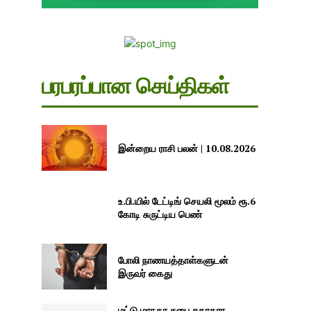
பரபரப்பான செய்திகள்
இன்றைய ராசி பலன் | 10.08.2026
உ.பி.யில் டேட்டிங் செயலி மூலம் ரூ.6
கோடி சுருட்டிய பெண்
போலி நாணயத்தாள்களுடன்
இருவர் கைது
மட்டு மாநகர சபை சுகாதார