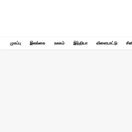
முகப்பு
இலங்கை
உலகம்
இந்தியா
விளையாட்டு
சி