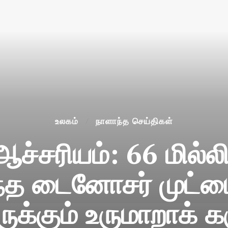
உலகம்
நாளாந்த செய்திகள்
 ஆச்சரியம்: 66 மில்
்த டைனோசர் முட்டை
ுக்கும் உருமாறாக் க