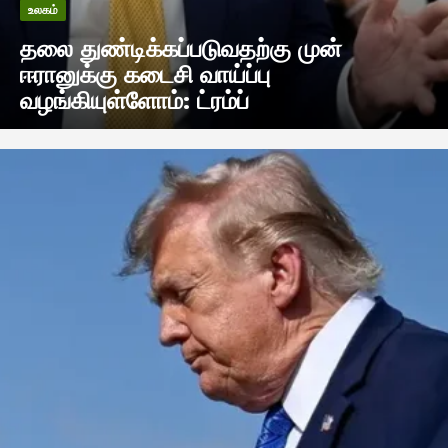
உலகம்
தலை துண்டிக்கப்படுவதற்கு முன்
ஈரானுக்கு கடைசி வாய்ப்பு
வழங்கியுள்ளோம்: ட்ரம்ப்