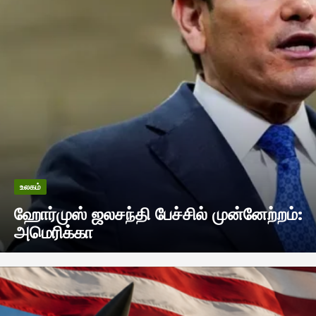
உலகம்
ஹோர்முஸ் ஜலசந்தி பேச்சில் முன்னேற்றம்:
அமெரிக்கா