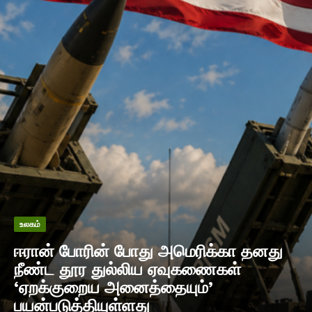
உலகம்
ஈரான் போரின் போது அமெரிக்கா தனது
நீண்ட தூர துல்லிய ஏவுகணைகள்
‘ஏறக்குறைய அனைத்தையும்’
பயன்படுத்தியுள்ளது