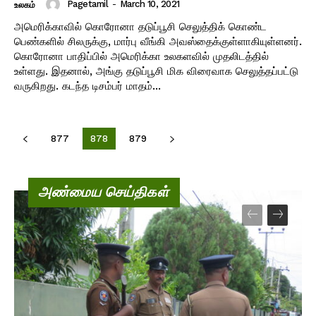
Pagetamil
-
March 10, 2021
உலகம்
அமெரிக்காவில் கொரோனா தடுப்பூசி செலுத்திக் கொண்ட
பெண்களில் சிலருக்கு, மார்பு வீங்கி அவஸ்தைக்குள்ளாகியுள்ளனர்.
கொரோனா பாதிப்பில் அமெரிக்கா உலகளவில் முதலிடத்தில்
உள்ளது. இதனால், அங்கு தடுப்பூசி மிக விரைவாக செலுத்தப்பட்டு
வருகிறது. கடந்த டிசம்பர் மாதம்...
877
878
879
அண்மைய செய்திகள்