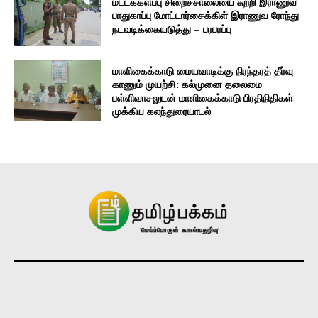
மட்டக்களப்பு சிறைச்சாலையை சுற்றி இராணுவ
பாதுகாப்பு மோட்டார்சைக்கிள் இராணுவ ரோந்து
நடவடிக்கையடுத்து – பரபரப்பு
மாளிகைக்காடு மையவாடிக்கு நிரந்தரத் தீர்வு
காணும் முயற்சி: கல்முனை தலைமை
பள்ளிவாசலுடன் மாளிகைக்காடு பிரதிநிதிகள்
முக்கிய கலந்துரையாடல்