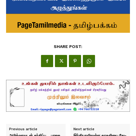
SHARE POST:
Previous article
Next article
அமித்ஷாவுடன் சந்திப்பு… பாஜக
இந்தியாவிலுள்ள காதலியை தேடி