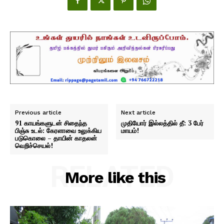
Previous article
Next article
91 காயங்களுடன் சிதைந்த
முதியோர் இல்லத்தில் தீ: 3 பேர்
பிஞ்சு உடல்: கேரளாவை உலுக்கிய
மாயம்!
படுகொலை – தாயின் காதலன்
வெறிச்செயல்!
RELATED
More like this