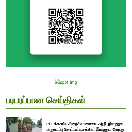
பரபரப்பான செய்திகள்
மட்டக்களப்பு சிறைச்சாலையை சுற்றி இராணுவ
பாதுகாப்பு மோட்டார்சைக்கிள் இராணுவ ரோந்து