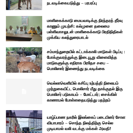
நடவடிக்கையடுத்து – பரபரப்பு
மாளிகைக்காடு மையவாடிக்கு நிரந்தரத் தீர்வு
காணும் முயற்சி: கல்முனை தலைமை
பள்ளிவாசலுடன் மாளிகைக்காடு பிரதிநிதிகள்
முக்கிய கலந்துரையாடல்
சம்மாந்துறையில் கட்டாக்காலி மாடுகள் பிடிப்பு :
போக்குவரத்துக்கு இடையூறு விளைவித்த
மாடுகளுக்கு எதிராக பிரதேச சபை –
பொலிஸார் இணைந்து நடவடிக்கை
வெல்லாவெளியில் கசிப்பு உற்பத்தி நிலையம்
முற்றுகையிட்ட பொலிசார் மீது தாக்குதல் இரு
பொலிசர் படுகாயம் – மோட்டார்; சைக்கிள்
காணாமல் போள்ளதையடுத்து பதற்றம்
யாழ்ப்பாண நகரில் இலங்கைப் படையினர் சோள
வியாபாரம் – சொந்த நிலத்திற்கு செல்ல
முடியாமல் வலி வடக்கு மக்கள் அவதி!