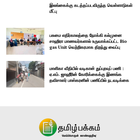
இலங்கைக்கு கடத்தப்படவிருந்த வெள்ளாடுகள்
மீட்பு
பசுமை எதிர்காலத்தை நோக்கி கல்முனை
சாஹிரா மாணவர்களால் உருவாக்கப்பட்ட Bio
gas Unit வெற்றிகரமாக திறந்து வைப்பு
மாளிகா வீதியில் வடிகான் துப்புரவுப் பணி :
ஏ.எம். ஜாஹீரின் கோரிக்கைக்கு இணங்க
தவிசாளர் பாஸ்கரனின் பணிப்பில் நடவடிக்கை