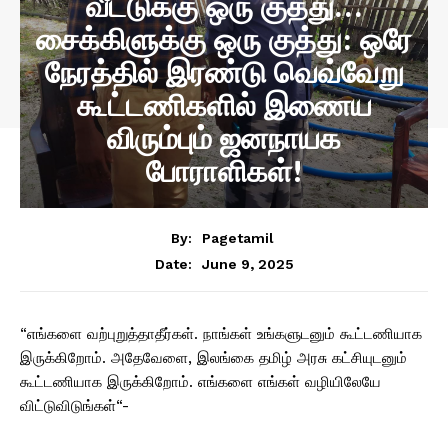
வீட்டுக்கு ஒரு குத்து…
சைக்கிளுக்கு ஒரு குத்து: ஒரே
நேரத்தில் இரண்டு வெவ்வேறு
கூட்டணிகளில் இணைய
விரும்பும் ஜனநாயக
போராளிகள்!
By:
Pagetamil
June 9, 2025
Date:
“எங்களை வற்புறுத்தாதீர்கள். நாங்கள் உங்களுடனும் கூட்டணியாக
இருக்கிறோம். அதேவேளை, இலங்கை தமிழ் அரசு கட்சியுடனும்
கூட்டணியாக இருக்கிறோம். எங்களை எங்கள் வழியிலேயே
விட்டுவிடுங்கள்“-