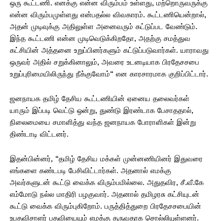
ஒரு கூட்டணி. எனக்கு என்ன விரும்பம் உள்ளது, மற்றொருவருக்கு
என்ன விரும்பமுள்ளது என்பதல்ல விவகாரம். கூட்டணியென்றால்,
அதன் முடிவுக்கு அதிலுள்ள அனைவரும் கட்டுப்பட வேண்டும்.
இந்த கூட்டணி என்ன முடிவெடுக்கிறதோ, அதற்கு சமத்துவ
கட்சியின் அத்தனை உறுப்பினர்களும் கட்டுப்படுவார்கள். யாராவது
ஒருவர் அதில் சறுக்கினாலும், அவரை உடனடியாக பிரதேசசபை
உறுப்புரிமையிலிருந்து நீக்குவோம்“ என காரசாரமாக குறிப்பிட்டார்.
ஜனநாயக தமிழ் தேசிய கூட்டணியின் ஏனைய தலைவர்கள்
யாரும் இப்படி வெட்டு ஒன்று, துண்டு இரண்டாக பேசாததால்,
நிலைமையை சமாளித்து வந்த ஜனநாயக போராளிகள் இன்று
திண்டாடி விட்டனர்.
இதன்பின்னர், “தமிழ் தேசிய மக்கள் முன்னணியினர் இதுவரை
எங்களை கண்டபடி பேசிவிட்டார்கள். அதனால் எமக்கு
அவர்களுடன் கூட்டு வைக்க விரும்பமில்லை. அதுதவிர, சீ.வீ.கே
எம்மோடு நல்ல மாதிரி பழகுவார். அதனால் தமிழரசு கட்சியுடன்
கூட்டு வைக்க விரும்புகிறோம். பருத்தித்துறை பிரதேசசபையின்
உபதவிசாளர் பதவியையும் எமக்கு தருவதாக சொல்லியுள்ளனர்.