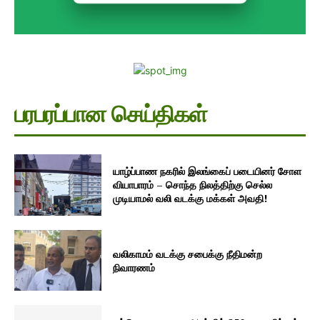
பரபரப்பான செய்திகள்
யாழ்ப்பாண நகரில் இலங்கைப் படையினர் சோள
வியாபாரம் – சொந்த நிலத்திற்கு செல்ல
முடியாமல் வலி வடக்கு மக்கள் அவதி!
வலிகாமம் வடக்கு சபைக்கு நீதிமன்ற
நிவாரணம்