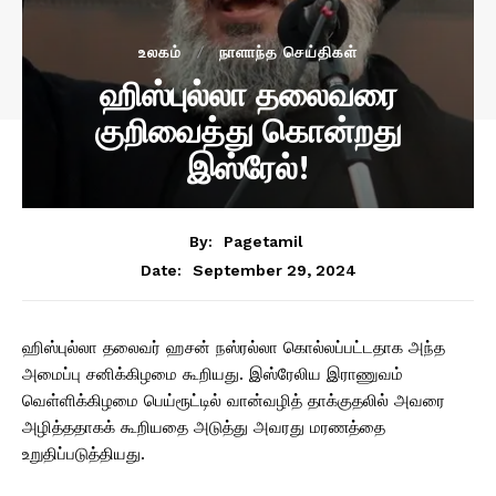
உலகம்
நாளாந்த செய்திகள்
ஹிஸ்புல்லா தலைவரை
குறிவைத்து கொன்றது
இஸ்ரேல்!
By:
Pagetamil
September 29, 2024
Date:
ஹிஸ்புல்லா தலைவர் ஹசன் நஸ்ரல்லா கொல்லப்பட்டதாக அந்த
அமைப்பு சனிக்கிழமை கூறியது. இஸ்ரேலிய இராணுவம்
வெள்ளிக்கிழமை பெய்ரூட்டில் வான்வழித் தாக்குதலில் அவரை
அழித்ததாகக் கூறியதை அடுத்து அவரது மரணத்தை
உறுதிப்படுத்தியது.