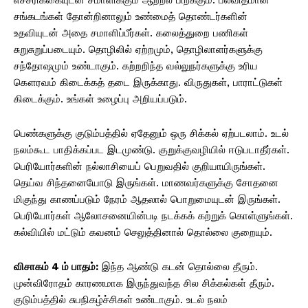
சங்கடங்கள் தோன்றினாலும் உண்மைத் தொண்டர்களின்
உதவியுடன் அதை சமாளிப்பீர்கள். கலைத்துறை பணிகள்
சுறுசுறுப்படையும். தொழிலில் ஏற்றமும், தொழிலாளர்களுக்கு
சந்தோஷமும் உண்டாகும். கற்றறிந்த வல்லுநர்களுக்கு உரிய
கௌரவம் கிடைக்கத் தடை இருக்காது. விருதுகள், பாராட்டுகள்
கிடைக்கும். உங்கள் உழைப்பு அறியப்படும்.
பெண்களுக்கு குடும்பத்தில் ஏதேனும் ஒரு சிக்கல் ஏற்படலாம். உடல்
நலம்கூட பாதிக்கப்பட இடமுண்டு. குறுக்குவழியில் ஈடுபடாதீர்கள்.
பெரியோர்களின் நல்லாசியைப் பெறுவதில் குறியாயிருங்கள்.
தெய்வ சிந்தனையோடு இருங்கள். மாணவர்களுக்கு சோதனை
மிகுந்து காணப்படும் நேரம் ஆதலால் பொறுமையுடன் இருங்கள்.
பெரியோர்கள் ஆலோசனையின்படி நடக்கக் கற்றுக் கொள்ளுங்கள்.
கல்வியில் மட்டும் கவனம் செலுத்தினால் தொல்லை குறையும்.
விசாகம் 4 ம் பாதம்:
இந்த ஆண்டு கடன் தொல்லை தீரும்.
முன்விரோதம் காரணமாக இருந்துவந்த சில சிக்கல்கள் தீரும்.
குடும்பத்தில் சுபநிகழ்ச்சிகள் உண்டாகும். உடல் நலம்