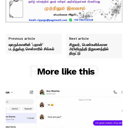
Previous article
Next article
ஷாருக்கானின் ‘பதான்’
சிறுவர், பெண்களிக்கான
படத்துக்கு சென்சாரில் சிக்கல்
அபிவிருத்தி நிறுவனத்தில்
திருட்டு
RELATED
More like this