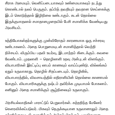
சீராக அமையும். வெளிப்படையாகவும் உண்மையாகவும் நடந்து
கொண்டால் நலம் பெருகும். தப்பித் தவறியும் தவறான செய்கைக்கு
இடம் கொடுத்தால் இழிநிலை உண்டாகும். கடன் தொல்லை
இருக்குமாதலால் சமாதானமுறையில் பேசி சமாளிக்க வேண்டியது
அவசியம்.
உத்தியோகஸ்தர்களுக்கு முன்விரோதம் காரணமாக ஒரு சச்சரவு
உண்டாகலாம். அதை பொறுமையுடன் சமாளித்தால் வெற்றி
நிச்சயம். விரும்பிய பதவி உயர்வு, இடமாற்றம் கிடைக்கும். கவலை
வேண்டாம். முதலாளி – தொழிலாளி உறவு அன்புடன் விளங்கும்.
வியாபாரிகள் இரட்டிப்பு லாபம் காணவும் வாய்ப்புண்டு. வில்லங்கம்
ஏதும் உருவாகாது. தொழில் சிறப்படையும். தொழிலில்,
வியாபாரத்தில், விவசாயத்தில் எதிராளியின் தொல்லை காணாமல்
போகும். வியாபாரிகளுக்கு நஷ்டம் தவிர்க்க முடியாமல் போகலாம்.
எனினும் அதை சமாளிக்கும் சூழ்நிலையும் உருவாகும்.
அரசியல்வாதிகள் பாராட்டுப் பெறுவார்கள். கற்றறிந்த மேலோர்
கௌரவிக்கப்படுவர். மிகவும் நெருக்கடியான உருவானாலும் அதை
எச்சரிக்கையுடன் சமாளிக்கும் ஆற்றல் பிறக்கும். பலவிதமான