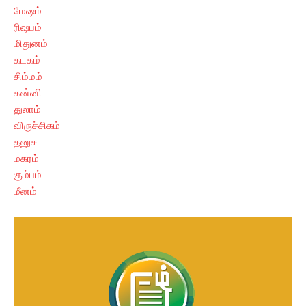
மேஷம்
ரிஷபம்
மிதுனம்
கடகம்
சிம்மம்
கன்னி
துலாம்
விருச்சிகம்
தனுசு
மகரம்
கும்பம்
மீனம்