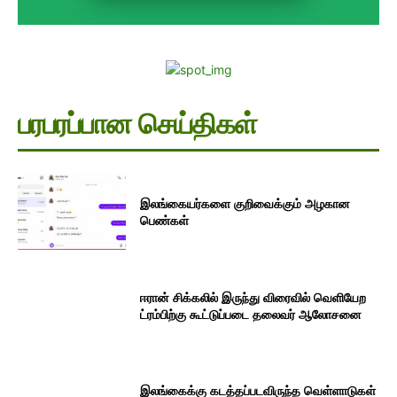
பரபரப்பான செய்திகள்
இலங்கையர்களை குறிவைக்கும் அழகான
பெண்கள்
ஈரான் சிக்கலில் இருந்து விரைவில் வெளியேற
ட்ரம்பிற்கு கூட்டுப்படை தலைவர் ஆலோசனை
இலங்கைக்கு கடத்தப்படவிருந்த வெள்ளாடுகள்