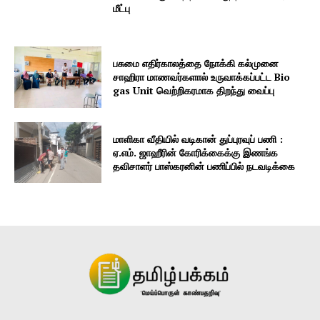
மீட்பு
பசுமை எதிர்காலத்தை நோக்கி கல்முனை
சாஹிரா மாணவர்களால் உருவாக்கப்பட்ட Bio
gas Unit வெற்றிகரமாக திறந்து வைப்பு
மாளிகா வீதியில் வடிகான் துப்புரவுப் பணி :
ஏ.எம். ஜாஹீரின் கோரிக்கைக்கு இணங்க
தவிசாளர் பாஸ்கரனின் பணிப்பில் நடவடிக்கை