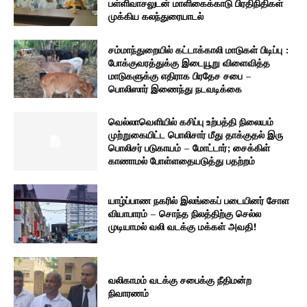
பள்ளிவாசலுடன் மாளிகைக்காடு பிரதிநிதிகள்
முக்கிய கலந்துரையாடல்
சம்மாந்துறையில் கட்டாக்காலி மாடுகள் பிடிப்பு :
போக்குவரத்துக்கு இடையூறு விளைவித்த
மாடுகளுக்கு எதிராக பிரதேச சபை –
பொலிஸார் இணைந்து நடவடிக்கை
வெல்லாவெளியில் கசிப்பு உற்பத்தி நிலையம்
முற்றுகையிட்ட பொலிசார் மீது தாக்குதல் இரு
பொலிசர் படுகாயம் – மோட்டார்; சைக்கிள்
காணாமல் போள்ளதையடுத்து பதற்றம்
யாழ்ப்பாண நகரில் இலங்கைப் படையினர் சோள
வியாபாரம் – சொந்த நிலத்திற்கு செல்ல
முடியாமல் வலி வடக்கு மக்கள் அவதி!
வலிகாமம் வடக்கு சபைக்கு நீதிமன்ற
நிவாரணம்