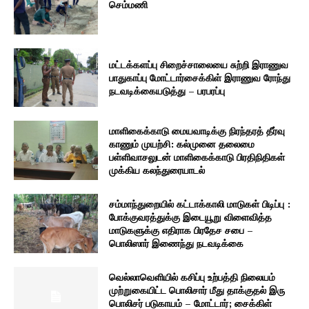
செம்மணி
மட்டக்களப்பு சிறைச்சாலையை சுற்றி இராணுவ
பாதுகாப்பு மோட்டார்சைக்கிள் இராணுவ ரோந்து
நடவடிக்கையடுத்து – பரபரப்பு
மாளிகைக்காடு மையவாடிக்கு நிரந்தரத் தீர்வு
காணும் முயற்சி: கல்முனை தலைமை
பள்ளிவாசலுடன் மாளிகைக்காடு பிரதிநிதிகள்
முக்கிய கலந்துரையாடல்
சம்மாந்துறையில் கட்டாக்காலி மாடுகள் பிடிப்பு :
போக்குவரத்துக்கு இடையூறு விளைவித்த
மாடுகளுக்கு எதிராக பிரதேச சபை –
பொலிஸார் இணைந்து நடவடிக்கை
வெல்லாவெளியில் கசிப்பு உற்பத்தி நிலையம்
முற்றுகையிட்ட பொலிசார் மீது தாக்குதல் இரு
பொலிசர் படுகாயம் – மோட்டார்; சைக்கிள்