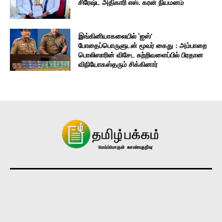
சிரேஷ்ட அதிகாரி எஸ். கரன் நியமனம்
இங்கினியாகலையில் ‘ஐஸ்’
போதைப்பொருளுடன் மூவர் கைது : அம்பாறை
பொலிஸாரின் விசேட சுற்றிவளைப்பில் பிரதான
விநியோகஸ்தரும் சிக்கினார்