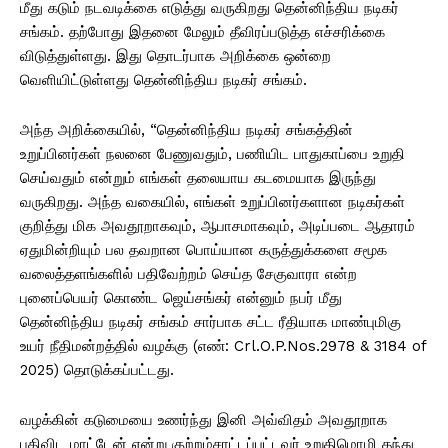
மீது கடும் நடவடிக்கை எடுத்து வருகிறது தென்னிந்திய நடிகர்
சங்கம். தற்போது இதனை மேலும் தீவிரப்படுத்த எச்சரிக்கை
விடுத்துள்ளது. இது தொடர்பாக அறிக்கை ஒன்றை
வெளியிட்டுள்ளது தென்னிந்திய நடிகர் சங்கம்.
அந்த அறிக்கையில், “தென்னிந்திய நடிகர் சங்கத்தின்
உறுப்பினர்கள் நலனை பேணுவதும், பணியிட பாதுகாப்பை உறுதி
செய்வதும் என்றும் எங்கள் தலையாய கடமையாக இருந்து
வருகிறது. அந்த வகையில், எங்கள் உறுப்பினர்களான நடிகர்கள்
குறித்து மிக அவதூறாகவும், ஆபாசமாகவும், அடிப்படை ஆதாரம்
ஏதுமின்றியும் பல தவறான பொய்யான கருத்துக்களை சமூக
வலைத்தளங்களில் பதிவேற்றம் செய்த சேகுவாரா என்ற
புனைப்பெயர் கொண்ட ஜெய்சங்கர் என்னும் நபர் மீது
தென்னிந்திய நடிகர் சங்கம் சார்பாக சட்ட ரீதியாக மாண்புமிகு
உயர் நீதிமன்றத்தில் வழக்கு (எண்: Crl.O.P.Nos.2978 & 3184 of
2025) தொடுக்கப்பட்டது.
வழக்கின் கடுமையை உணர்ந்து இனி அவ்விதம் அவதூறாக
பதிவிட மாட்டேன் என்று குற்றம்சாட்டப்பட்டவர் உறுதிமொழி தந்து