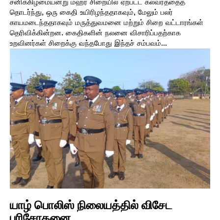
சனிக்கிழமையன்று மஹர சிறையில் ஏற்பட்ட கலவரத்தைத்
தொடர்ந்து, ஒரு கைதி உயிரிழந்ததாகவும், மேலும் பலர்
காயமடைந்ததாகவும் மருத்துவமனை மற்றும் சிறை வட்டாரங்கள்
தெரிவிக்கின்றன. கைதிகளின் நலனை விசாரிப்பதற்காக
உறவினர்கள் சிறைக்கு வந்தபோது இந்தச் சம்பவம்...
யாழ் பொலிஸ் நிலையத்தில் விசேட
பரிசோதனை