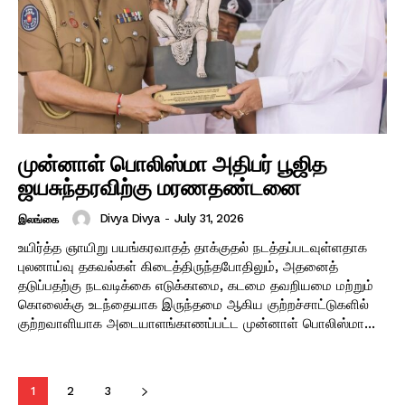
முன்னாள் பொலிஸ்மா அதிபர் பூஜித
ஜயசுந்தரவிற்கு மரணதண்டனை
Divya Divya
-
July 31, 2026
இலங்கை
உயிர்த்த ஞாயிறு பயங்கரவாதத் தாக்குதல் நடத்தப்படவுள்ளதாக
புலனாய்வு தகவல்கள் கிடைத்திருந்தபோதிலும், அதனைத்
தடுப்பதற்கு நடவடிக்கை எடுக்காமை, கடமை தவறியமை மற்றும்
கொலைக்கு உடந்தையாக இருந்தமை ஆகிய குற்றச்சாட்டுகளில்
குற்றவாளியாக அடையாளங்காணப்பட்ட முன்னாள் பொலிஸ்மா...
1
2
3