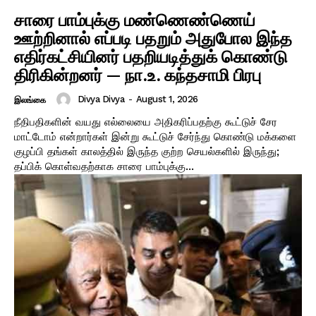
சாரை பாம்புக்கு மண்ணெண்ணெய்
ஊற்றினால் எப்படி பதறும் அதுபோல இந்த
எதிர்கட்சியினர் பதறியடித்துக் கொண்டு
திரிகின்றனர் — நா.உ. கந்தசாமி பிரபு
Divya Divya
-
August 1, 2026
இலங்கை
நீதிபதிகளின் வயது எல்லையை அதிகரிப்பதற்கு கூட்டுச் சேர
மாட்டோம் என்றார்கள் இன்று கூட்டுச் சேர்ந்து கொண்டு மக்களை
குழப்பி தங்கள் காலத்தில் இருந்த குற்ற செயல்களில் இருந்து;
தப்பிக் கொள்வதற்காக சாரை பாம்புக்கு...