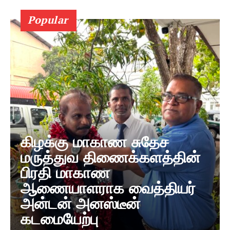
Popular
கிழக்கு மாகாண சுதேச
மருத்துவ திணைக்களத்தின்
பிரதி மாகாண
ஆணையாளராக வைத்தியர்
அன்டன் அனஸ்டீன்
கடமையேற்பு