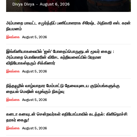
Divya Divya
-
August 6, 2026
அம்பாறை மாவட்ட சமுர்த்திப் பணிப்பாளராக சிரேஷ்ட அதிகாரி எஸ். கரன்
நியமனம்
இலங்கை
August 5, 2026
இங்கினியாகலையில் ‘ஐஸ்’ போதைப்பொருளுடன் மூவர் கைது :
அம்பாறை பொலிஸாரின் விசேட சுற்றிவளைப்பில் பிரதான
விநியோகஸ்தரும் சிக்கினார்
இலங்கை
August 5, 2026
நிந்தவூரில் வாழ்வாதார மேம்பாட்டு தேவையுடைய குடும்பங்களுக்கு
தையல் மெஷின் வழங்கும் நிகழ்வு
இலங்கை
August 5, 2026
கனடா கனவுடன் சென்றவர்கள் எதியோப்பாவில் கடத்தல்: கிளிநொச்சி
தரகர் கைது!
இலங்கை
August 5, 2026