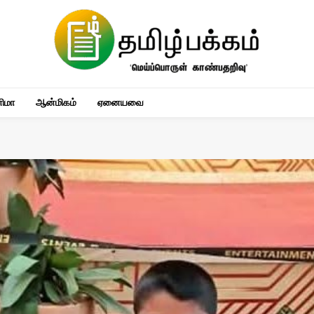
னிமா
ஆன்மிகம்
ஏனையவை