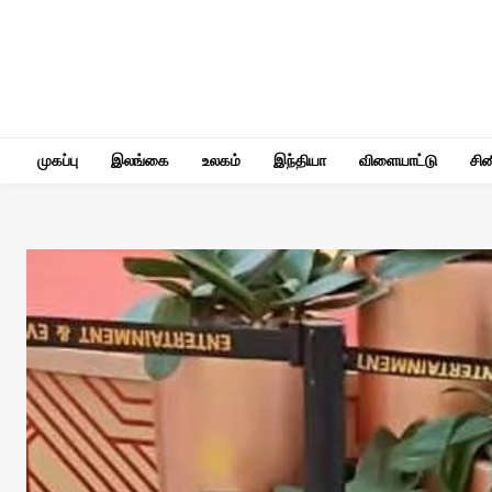
முகப்பு
இலங்கை
உலகம்
இந்தியா
விளையாட்டு
சி