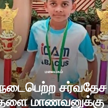
மலையகம்
 நடைபெற்ற சர்வதே
த்தளை மாணவனுக்கு