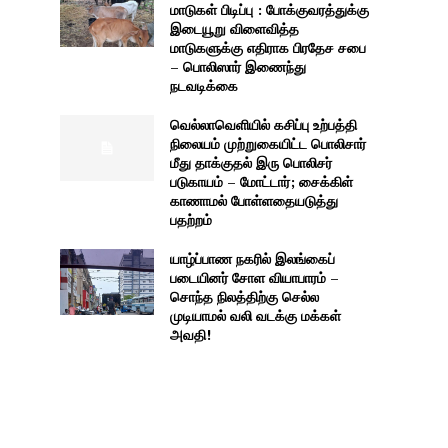
மாடுகள் பிடிப்பு : போக்குவரத்துக்கு
இடையூறு விளைவித்த
மாடுகளுக்கு எதிராக பிரதேச சபை
– பொலிஸார் இணைந்து
நடவடிக்கை
வெல்லாவெளியில் கசிப்பு உற்பத்தி
நிலையம் முற்றுகையிட்ட பொலிசார்
மீது தாக்குதல் இரு பொலிசர்
படுகாயம் – மோட்டார்; சைக்கிள்
காணாமல் போள்ளதையடுத்து
பதற்றம்
யாழ்ப்பாண நகரில் இலங்கைப்
படையினர் சோள வியாபாரம் –
சொந்த நிலத்திற்கு செல்ல
முடியாமல் வலி வடக்கு மக்கள்
அவதி!