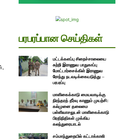
பரபரப்பான செய்திகள்
மட்டக்களப்பு சிறைச்சாலையை
சுற்றி இராணுவ பாதுகாப்பு
்,
மோட்டார்சைக்கிள் இராணுவ
ரோந்து நடவடிக்கையடுத்து –
பரபரப்பு
மாளிகைக்காடு மையவாடிக்கு
நிரந்தரத் தீர்வு காணும் முயற்சி:
கல்முனை தலைமை
பள்ளிவாசலுடன் மாளிகைக்காடு
பிரதிநிதிகள் முக்கிய
கலந்துரையாடல்
சம்மாந்துறையில் கட்டாக்காலி