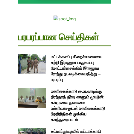
்ட
பரபரப்பான செய்திகள்
மட்டக்களப்பு சிறைச்சாலையை
சுற்றி இராணுவ பாதுகாப்பு
மோட்டார்சைக்கிள் இராணுவ
ரோந்து நடவடிக்கையடுத்து –
பரபரப்பு
மாளிகைக்காடு மையவாடிக்கு
நிரந்தரத் தீர்வு காணும் முயற்சி:
கல்முனை தலைமை
பள்ளிவாசலுடன் மாளிகைக்காடு
பிரதிநிதிகள் முக்கிய
கலந்துரையாடல்
சம்மாந்துறையில் கட்டாக்காலி