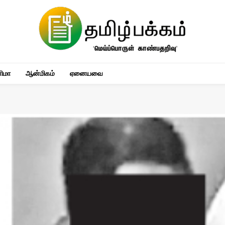
னிமா
ஆன்மிகம்
ஏனையவை