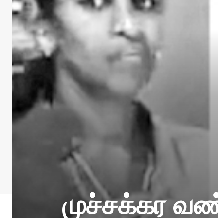
முச்சக்கர வண்ட