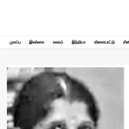
முகப்பு
இலங்கை
உலகம்
இந்தியா
விளையாட்டு
சி