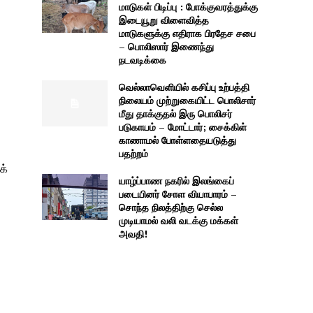
மாடுகள் பிடிப்பு : போக்குவரத்துக்கு
இடையூறு விளைவித்த
மாடுகளுக்கு எதிராக பிரதேச சபை
– பொலிஸார் இணைந்து
நடவடிக்கை
வெல்லாவெளியில் கசிப்பு உற்பத்தி
நிலையம் முற்றுகையிட்ட பொலிசார்
மீது தாக்குதல் இரு பொலிசர்
படுகாயம் – மோட்டார்; சைக்கிள்
காணாமல் போள்ளதையடுத்து
பதற்றம்
க்
யாழ்ப்பாண நகரில் இலங்கைப்
படையினர் சோள வியாபாரம் –
சொந்த நிலத்திற்கு செல்ல
முடியாமல் வலி வடக்கு மக்கள்
அவதி!