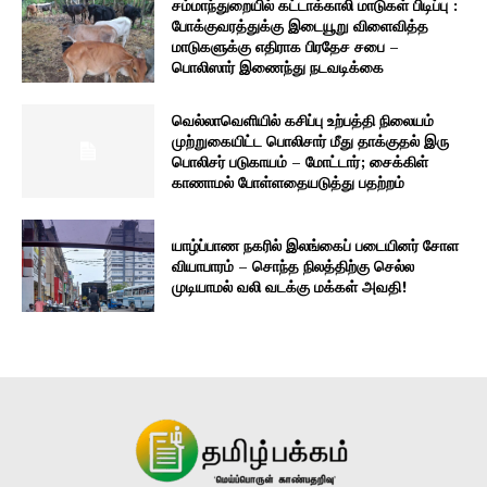
சம்மாந்துறையில் கட்டாக்காலி மாடுகள் பிடிப்பு :
போக்குவரத்துக்கு இடையூறு விளைவித்த
மாடுகளுக்கு எதிராக பிரதேச சபை –
பொலிஸார் இணைந்து நடவடிக்கை
வெல்லாவெளியில் கசிப்பு உற்பத்தி நிலையம்
முற்றுகையிட்ட பொலிசார் மீது தாக்குதல் இரு
பொலிசர் படுகாயம் – மோட்டார்; சைக்கிள்
காணாமல் போள்ளதையடுத்து பதற்றம்
யாழ்ப்பாண நகரில் இலங்கைப் படையினர் சோள
வியாபாரம் – சொந்த நிலத்திற்கு செல்ல
முடியாமல் வலி வடக்கு மக்கள் அவதி!