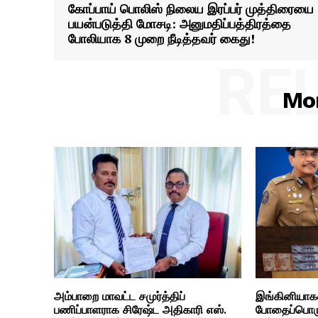
கோப்பாய் பொலிஸ் நிலைய இரப்பர் முத்திரையை
பயன்படுத்தி மோசடி: அனுமதிப்பத்திரத்தை
போலியாக 8 முறை நீடித்தவர் கைது!
RE
Mor
அம்பாறை மாவட்ட சமுர்த்திப்
இங்கினியாக
பணிப்பாளராக சிரேஷ்ட அதிகாரி எஸ்.
போதைப்பொரு