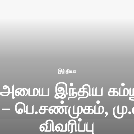
இந்தியா
மைய இந்திய கம்யூ.,
– பெ.சண்முகம், மு.
விவரிப்பு