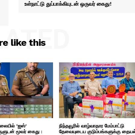
உள்நாட்டு துப்பாக்கியுடன் ஒருவர் கைது!
LATED
e like this
லையில் ‘ஐஸ்’
நிந்தவூரில் வாழ்வாதார மேம்பாட்டு
ளுடன் மூவர் கைது :
தேவையுடைய குடும்பங்களுக்கு தையல