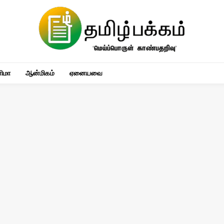
னிமா
ஆன்மிகம்
ஏனையவை