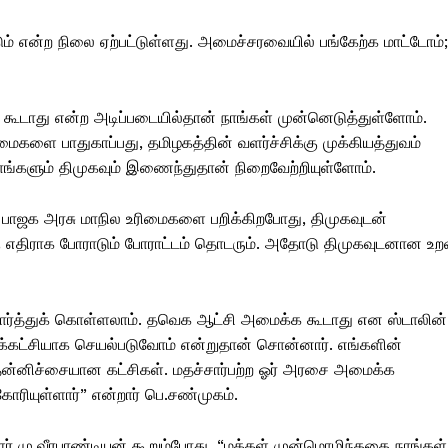
டும் என்ற நிலை ஏற்பட்டுள்ளது. அமைச்சரவையில் பங்கேற்க மாட்டோம்;
ூடாது என்ற அடிப்படையில்தான் நாங்கள் முன்னெடுத்துள்ளோம்.
களை பாதுகாப்பது, தமிழகத்தின் வளர்ச்சிக்கு முக்கியத்துவம்
ாங்களும் திமுகவும் இணைந்துதான் நிறைவேற்றியுள்ளோம்.
 பாஜக அரசு மாநில உரிமைகளை பறிக்கிறபோது, திமுகவுடன்
 எதிராக போராடும் போராட்டம் தொடரும். அதோடு திமுகவுடனான உற
னர் பார்த்துக் கொள்ளலாம். தவெக ஆட்சி அமைக்க கூடாது என ஸ்டாலின்
்க்கட்சியாக செயல்படுவோம் என்றுதான் சொன்னார். எங்களின்
் தன்னிச்சையான கட்சிகள். மதச்சார்பற்ற ஓர் அரசை அமைக்க
ரியுள்ளார்” என்றார் பெ.சண்முகம்.
ளர் மு.வீரபாண்டியன் கூறும்போது, “மக்கள் முன்மொழிந்ததை நாங்கள்