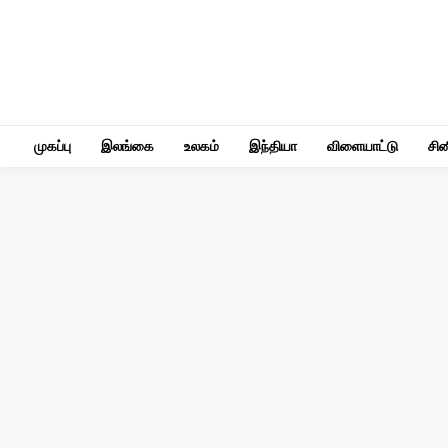
முகப்பு
இலங்கை
உலகம்
இந்தியா
விளையாட்டு
சி