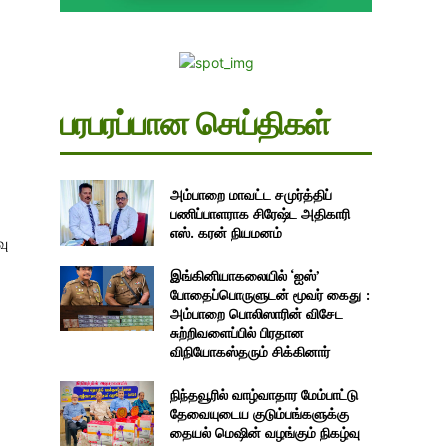
பரபரப்பான செய்திகள்
அம்பாறை மாவட்ட சமுர்த்திப்
பணிப்பாளராக சிரேஷ்ட அதிகாரி
எஸ். கரன் நியமனம்
வு
இங்கினியாகலையில் ‘ஐஸ்’
போதைப்பொருளுடன் மூவர் கைது :
அம்பாறை பொலிஸாரின் விசேட
சுற்றிவளைப்பில் பிரதான
விநியோகஸ்தரும் சிக்கினார்
நிந்தவூரில் வாழ்வாதார மேம்பாட்டு
தேவையுடைய குடும்பங்களுக்கு
தையல் மெஷின் வழங்கும் நிகழ்வு