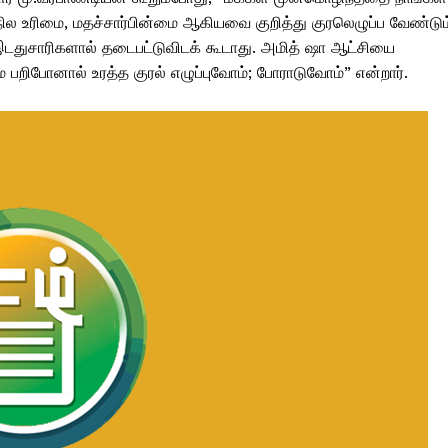
ில உரிமை, மதச்சார்பின்மை ஆகியவை குறித்து குரலெழுப்ப வேண்டும
து இடதுசாரிகளால் தடைபட்டுவிடக் கூடாது. அமித் ஷா ஆட்சியை
பறிபோனால் உரத்த குரல் எழுப்புவோம்; போராடுவோம்” என்றார்.