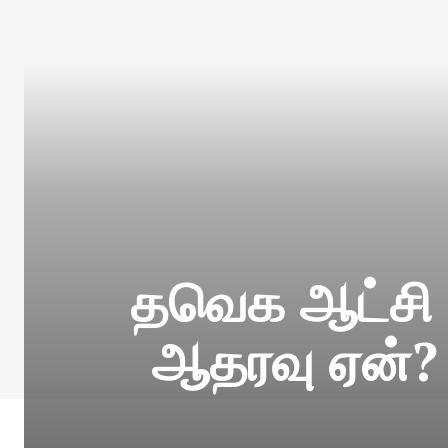
தவெக ஆட்சி அ
ஆதரவு ஏன்? 