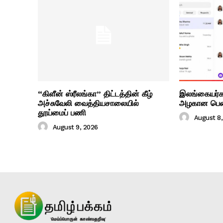
“கிளீன் ஸ்ரீலங்கா” திட்டத்தின் கீழ்
இலங்கையர்க
அச்சுவேலி வைத்தியசாலையில்
அழகான பெண
தூய்மைப் பணி
August 8
August 9, 2026