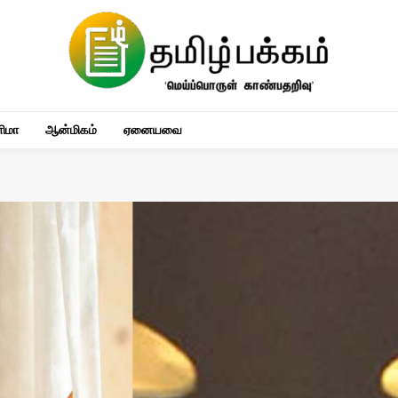
னிமா
ஆன்மிகம்
ஏனையவை