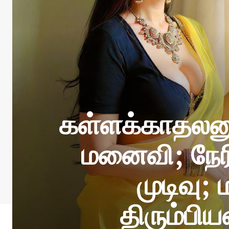
கள்ளக்காதலன
மனைவி; நேர
முடிவு;
திரும்பிய