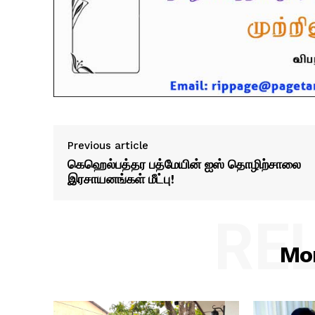
Previous article
கெஹெல்பத்தர பத்மேயின் ஐஸ் தொழிற்சாலை
இரசாயனங்கள் மீட்பு!
RE
Mor