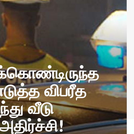
்கொண்டிருந்த
ுத்த விபரீத
்து வீடு
அதிர்ச்சி!