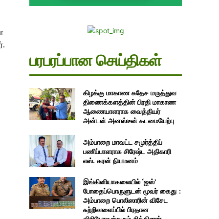
ை
்.
பரபரப்பான செய்திகள்
கிழக்கு மாகாண சுதேச மருத்துவ
திணைக்களத்தின் பிரதி மாகாண
ஆணையாளராக வைத்தியர்
அன்டன் அனஸ்டீன் கடமையேற்பு
அம்பாறை மாவட்ட சமுர்த்திப்
பணிப்பாளராக சிரேஷ்ட அதிகாரி
எஸ். கரன் நியமனம்
இங்கினியாகலையில் ‘ஐஸ்’
போதைப்பொருளுடன் மூவர் கைது :
அம்பாறை பொலிஸாரின் விசேட
சுற்றிவளைப்பில் பிரதான
விநியோகஸ்தரும் சிக்கினார்