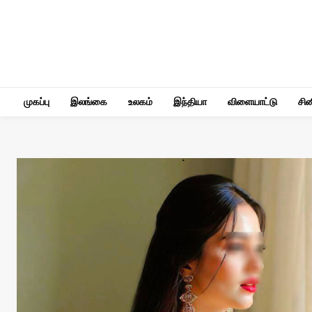
முகப்பு
இலங்கை
உலகம்
இந்தியா
விளையாட்டு
சி