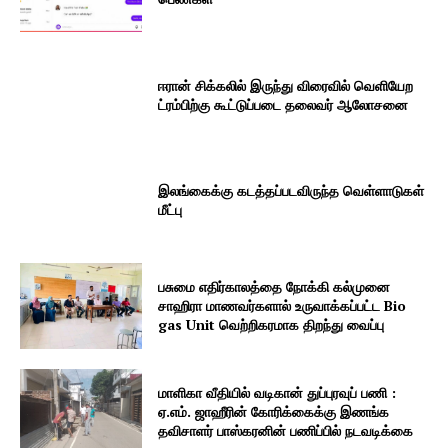
ஈரான் சிக்கலில் இருந்து விரைவில் வெளியேற
ட்ரம்பிற்கு கூட்டுப்படை தலைவர் ஆலோசனை
இலங்கைக்கு கடத்தப்படவிருந்த வெள்ளாடுகள்
மீட்பு
பசுமை எதிர்காலத்தை நோக்கி கல்முனை
சாஹிரா மாணவர்களால் உருவாக்கப்பட்ட Bio
gas Unit வெற்றிகரமாக திறந்து வைப்பு
மாளிகா வீதியில் வடிகான் துப்புரவுப் பணி :
ஏ.எம். ஜாஹீரின் கோரிக்கைக்கு இணங்க
தவிசாளர் பாஸ்கரனின் பணிப்பில் நடவடிக்கை