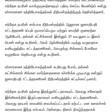
சந்தேக நபரின் வாக்குமூலத்தையும் பதிவு செய்ய வேண்டும் என்று
விசாரணை உத்தியோகத்தர்கள் நீதிமன்றத்திற்குத் தெரிவித்தனர்.
சந்தேக நபரின் சார்பாக நீதிமன்றத்தில் ஆஜரான ஜனாதிபதி
சட்டத்தரணி உப்புல் குமாரப்பெரும மற்றும் மைத்ரி குணரத்ன
ஆகியோர், தங்கள் கட்சிக்காரர் இன்னும் 21 வயதுடைய இளம்
பெண் என்று கூறினர். அவர் ஆங்கிலத்தில் படித்து வருவதாக
வலியுறுத்திய சட்டத்தரணிகள், அவருக்கு சிங்களம் பேசவோ
எழுதவோ தெரியாது என்று கூறினர்.
விசாரணை உத்தியோகத்தர்கள் கூறியது போல், தங்கள்
கட்சிக்காரர் சிங்கள வார்த்தைகளை உச்சரிக்க முடியாது என்றும்
ஜனாதிபதி rட்டத்தரணிகள் நீதிமன்றத்தில் சுட்டிக்காட்டினார்.
சந்தேக நபரின் தந்தை இறந்துவிட்டதாகவும், அவரது சகோதரர்
இங்கிலாந்தில் இருப்பதாகவும் வலியுறுத்திய சட்டத்தரணிகள்,
அவரது தாயார் காவலில் வைக்கப்பட்டதால் ஏற்பட்ட மன உளைச்சல்
காரணமாக இந்த சம்பவம் அன்றைய தினம் நிகழ்ந்ததாகக்