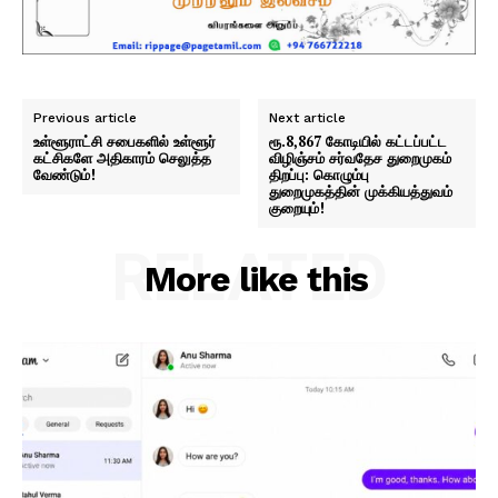
Previous article
Next article
உள்ளூராட்சி சபைகளில் உள்ளூர்
ரூ.8,867 கோடியில் கட்டப்பட்ட
கட்சிகளே அதிகாரம் செலுத்த
விழிஞ்சம் சர்வதேச துறைமுகம்
வேண்டும்!
திறப்பு: கொழும்பு
துறைமுகத்தின் முக்கியத்துவம்
குறையும்!
RELATED
More like this