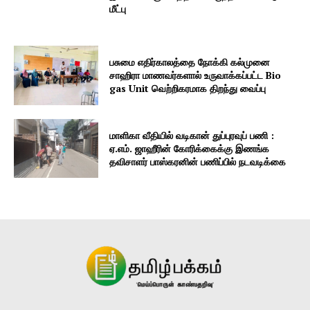
மீட்பு
பசுமை எதிர்காலத்தை நோக்கி கல்முனை
சாஹிரா மாணவர்களால் உருவாக்கப்பட்ட Bio
gas Unit வெற்றிகரமாக திறந்து வைப்பு
மாளிகா வீதியில் வடிகான் துப்புரவுப் பணி :
ஏ.எம். ஜாஹீரின் கோரிக்கைக்கு இணங்க
தவிசாளர் பாஸ்கரனின் பணிப்பில் நடவடிக்கை