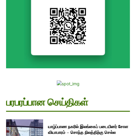
பரபரப்பான செய்திகள்
யாழ்ப்பாண நகரில் இலங்கைப் படையினர் சோள
வியாபாரம் – சொந்த நிலத்திற்கு செல்ல