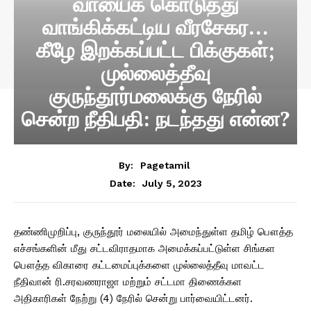
வாயைக் கொடுத்து
வாங்கிக்கட்டிய வீரசேகர…
கீழே இறக்கப்பட்ட பிக்குகள்;
முல்லைத்தீவு
குருந்தூர்மலைக்கு நேரில்
சென்ற நீதிபதி: நடந்தது என்ன?
By:
Pagetamil
July 5, 2023
Date:
தண்ணிமுறிப்பு, குருந்தூர் மலையில் அமைந்துள்ள தமிழ் பௌத்த
எச்சங்களின் மீது சட்டவிராதமாக அமைக்கப்பட்டுள்ள சிங்கள
பௌத்த விகாரை கட்டமைப்புக்களை முல்லைத்தீவு மாவட்ட
நீதிவான் ரி.சரவணராஜா மற்றும் சட்டமா திணைக்கள
அதிகாரிகள் நேற்று (4) நேரில் சென்று பார்வையிட்டனர்.