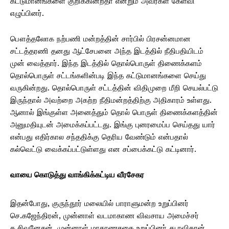
கட்டுமானங்களை குறிக்கின்றதா என்றும் அவர்கள் கேள்வி
எழுப்பினர்.
பௌத்தலோக நற்பணி மன்றத்தின் சார்பில் பிரசன்னமான
சட்டத்தரணி தனது ஆட்சேபனை அந்த இடத்தில் நீதிபதியிடம்
முன் வைத்தார். இந்த இடத்தில் தொல்பொருள் திணைக்களம்
தொல்பொருள் சட்டங்களின்படி இந்த கட்டுமானங்களை செய்து
வருகின்றது. தொல்பொருள் சட்டத்தின் விதிமுறை மீறி செயல்பட்டு
இருந்தால் அவற்றை அகற்ற நீதிமன்றத்திற்கு அதிகாரம் உள்ளது.
ஆனால் இங்குள்ள அனைத்தும் தொல் பொருள் திணைக்களத்தின்
அனுமதியுடன் அமைக்கப்பட்டது. இங்கு புனரமைப்ப செய்தது யார்
என்பது எதிர்கால சந்ததிக்கு தெரிய வேண்டும் என்பதால்
கல்வெட்டு வைக்கப்பட்டுள்ளது என சப்பைக்கட்டு கட்டினார்.
வாயை கொடுத்து வாங்கிக்கட்டிய வீரசேகர
இதன்போது, குருந்தூர் மலையில் பாராளுமன்ற உறுப்பினர்
செ.கஜேந்திரன், முன்னாள் வடமாகாண விவசாய அமைச்சர்
க.சிவனேசன், முன்னாள் மாகாணசகை உறுப்பினர் து.ரவிகரன்