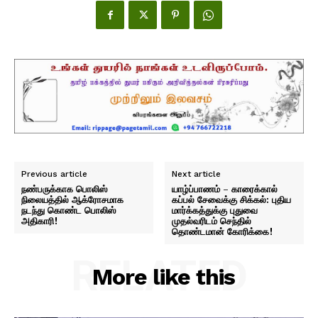
Previous article
Next article
நண்பருக்காக பொலிஸ்
யாழ்ப்பாணம் – காரைக்கால்
நிலையத்தில் ஆக்ரோசமாக
கப்பல் சேவைக்கு சிக்கல்: புதிய
நடந்து கொண்ட பொலிஸ்
மார்க்கத்துக்கு புதுவை
அதிகாரி!
முதல்வரிடம் செந்தில்
தொண்டமான் கோரிக்கை!
RELATED
More like this