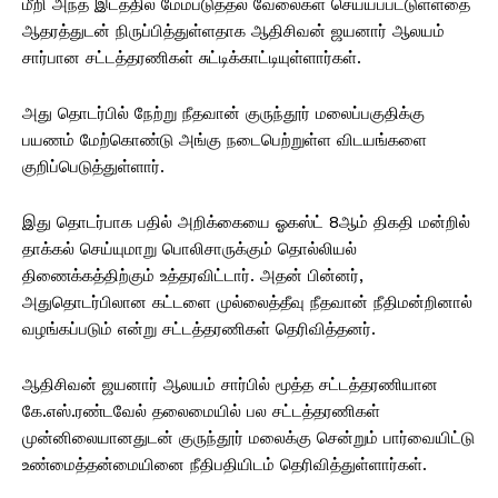
மீறி அந்த இடத்தில் மேம்படுத்தல் வேலைகள் செய்யப்பட்டுள்ளதை
ஆதரத்துடன் நிருப்பித்துள்ளதாக ஆதிசிவன் ஜயனார் ஆலயம்
சார்பான சட்டத்தரணிகள் சுட்டிக்காட்டியுள்ளார்கள்.
அது தொடர்பில் நேற்று நீதவான் குருந்தூர் மலைப்பகுதிக்கு
பயணம் மேற்கொண்டு அங்கு நடைபெற்றுள்ள விடயங்களை
குறிப்பெடுத்துள்ளார்.
இது தொடர்பாக பதில் அறிக்கையை ஓகஸ்ட் 8ஆம் திகதி மன்றில்
தாக்கல் செய்யுமாறு பொலிசாருக்கும் தொல்லியல்
திணைக்கத்திற்கும் உத்தரவிட்டார். அதன் பின்னர்,
அதுதொடர்பிலான கட்டளை முல்லைத்தீவு நீதவான் நீதிமன்றினால்
வழங்கப்படும் என்று சட்டத்தரணிகள் தெரிவித்தனர்.
ஆதிசிவன் ஜயனார் ஆலயம் சார்பில் மூத்த சட்டத்தரணியான
கே.எஸ்.ரண்டவேல் தலைமையில் பல சட்டத்தரணிகள்
முன்னிலையானதுடன் குருந்தூர் மலைக்கு சென்றும் பார்வையிட்டு
உண்மைத்தன்மையினை நீதிபதியிடம் தெரிவித்துள்ளார்கள்.