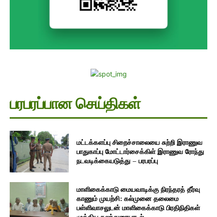
பரபரப்பான செய்திகள்
மட்டக்களப்பு சிறைச்சாலையை சுற்றி இராணுவ
பாதுகாப்பு மோட்டார்சைக்கிள் இராணுவ ரோந்து
நடவடிக்கையடுத்து – பரபரப்பு
மாளிகைக்காடு மையவாடிக்கு நிரந்தரத் தீர்வு
காணும் முயற்சி: கல்முனை தலைமை
பள்ளிவாசலுடன் மாளிகைக்காடு பிரதிநிதிகள்
முக்கிய கலந்துரையாடல்