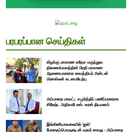
பரபரப்பான செய்திகள்
கிழக்கு மாகாண சுதேச மருத்துவ
திணைக்களத்தின் பிரதி மாகாண
ஆணையாளராக வைத்தியர் அன்டன்
அனஸ்டீன் கடமையேற்பு
அம்பாறை மாவட்ட சமுர்த்திப் பணிப்பாளராக
சிரேஷ்ட அதிகாரி எஸ். கரன் நியமனம்
இங்கினியாகலையில் ‘ஐஸ்’
போதைப்பொருளுடன் மூவர் கைது : அம்பாறை