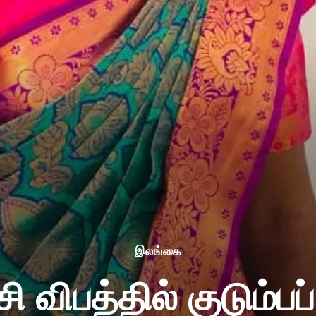
இலங்கை
ி விபத்தில் குடும்பப