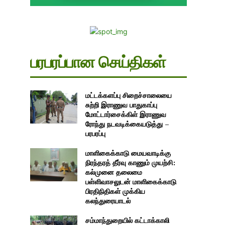
பரபரப்பான செய்திகள்
மட்டக்களப்பு சிறைச்சாலையை
சுற்றி இராணுவ பாதுகாப்பு
மோட்டார்சைக்கிள் இராணுவ
ரோந்து நடவடிக்கையடுத்து –
பரபரப்பு
மாளிகைக்காடு மையவாடிக்கு
நிரந்தரத் தீர்வு காணும் முயற்சி:
கல்முனை தலைமை
பள்ளிவாசலுடன் மாளிகைக்காடு
பிரதிநிதிகள் முக்கிய
கலந்துரையாடல்
சம்மாந்துறையில் கட்டாக்காலி