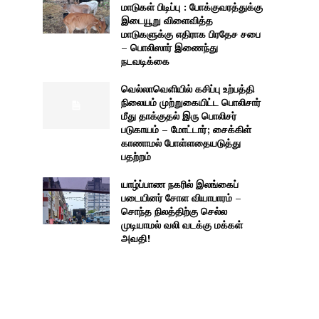
மாடுகள் பிடிப்பு : போக்குவரத்துக்கு
இடையூறு விளைவித்த
மாடுகளுக்கு எதிராக பிரதேச சபை
– பொலிஸார் இணைந்து
நடவடிக்கை
வெல்லாவெளியில் கசிப்பு உற்பத்தி
நிலையம் முற்றுகையிட்ட பொலிசார்
மீது தாக்குதல் இரு பொலிசர்
படுகாயம் – மோட்டார்; சைக்கிள்
காணாமல் போள்ளதையடுத்து
பதற்றம்
யாழ்ப்பாண நகரில் இலங்கைப்
படையினர் சோள வியாபாரம் –
சொந்த நிலத்திற்கு செல்ல
முடியாமல் வலி வடக்கு மக்கள்
அவதி!