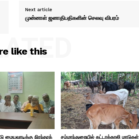
Next article
முன்னாள் ஜனாதிபதிகளின் செலவு விபரம்
LATED
e like this
ு மையவாடிக்கு நிரந்தரத்
சம்மாந்துறையில் கட்டாக்காலி மாடுகள்