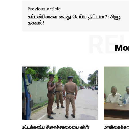
Previous article
கம்மன்பிலவை கைது செய்ய திட்டமா?: சிஐடி
தகவல்!
RE
Mor
மட்டக்களப்பு சிறைச்சாலையை சுற்றி
மாளிகைக்காட