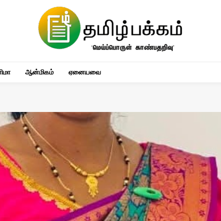
னிமா
ஆன்மிகம்
ஏனையவை