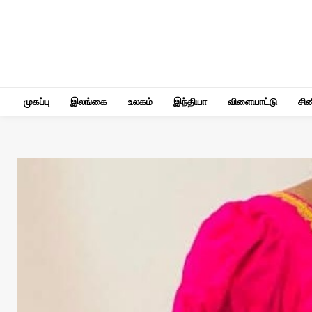
முகப்பு
இலங்கை
உலகம்
இந்தியா
விளையாட்டு
சி