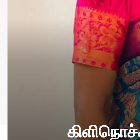
கிளிநொச்ச