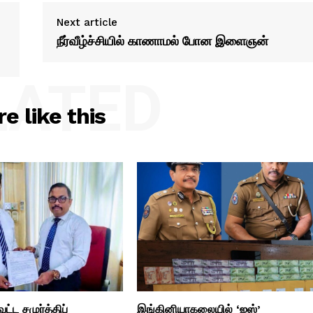
Next article
நீர்வீழ்ச்சியில் காணாமல் போன இளைஞன்
LATED
e like this
்ட சமுர்த்திப்
இங்கினியாகலையில் ‘ஐஸ்’