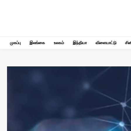
முகப்பு
இலங்கை
உலகம்
இந்தியா
விளையாட்டு
சி