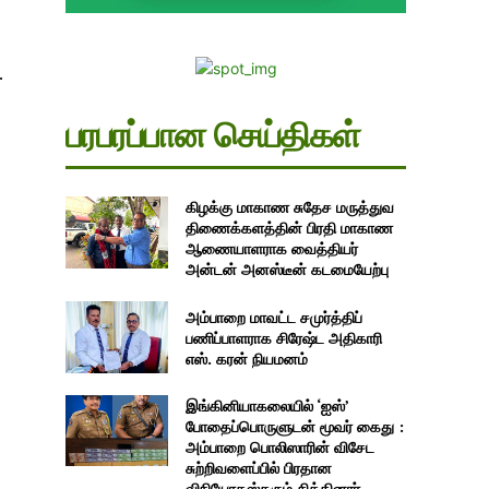
.
பரபரப்பான செய்திகள்
கிழக்கு மாகாண சுதேச மருத்துவ
திணைக்களத்தின் பிரதி மாகாண
ஆணையாளராக வைத்தியர்
அன்டன் அனஸ்டீன் கடமையேற்பு
அம்பாறை மாவட்ட சமுர்த்திப்
பணிப்பாளராக சிரேஷ்ட அதிகாரி
எஸ். கரன் நியமனம்
இங்கினியாகலையில் ‘ஐஸ்’
போதைப்பொருளுடன் மூவர் கைது :
அம்பாறை பொலிஸாரின் விசேட
சுற்றிவளைப்பில் பிரதான
விநியோகஸ்தரும் சிக்கினார்