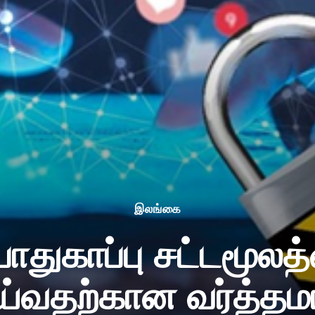
இலங்கை
துகாப்பு சட்டமூலத
ய்வதற்கான வர்த்தம