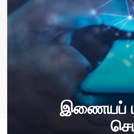
இணையப் பா
செ