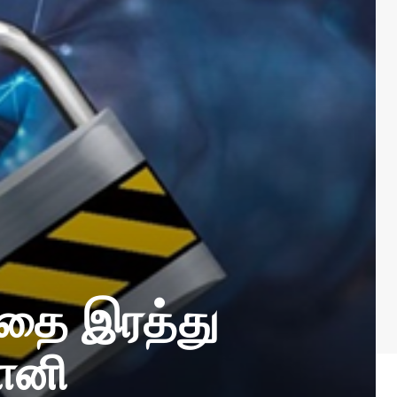
்தை இரத்து
ானி