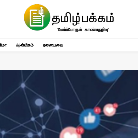
னிமா
ஆன்மிகம்
ஏனையவை