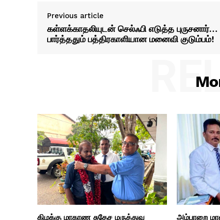
Previous article
கள்ளக்காதலியுடன் செல்ஃபி எடுத்த புருசனார்…
பார்த்ததும் பத்திரகாளியான மனைவி குடும்பம்!
RE
Mor
கிழக்கு மாகாண சுதேச மருத்துவ
அம்பாறை மாவட