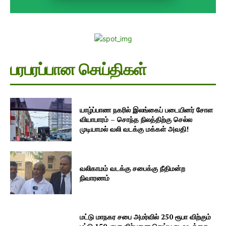
பரபரப்பான செய்திகள்
யாழ்ப்பாண நகரில் இலங்கைப் படையினர் சோள
வியாபாரம் – சொந்த நிலத்திற்கு செல்ல
முடியாமல் வலி வடக்கு மக்கள் அவதி!
வலிகாமம் வடக்கு சபைக்கு நீதிமன்ற
நிவாரணம்
மட்டு மாநகர சபை அமர்வில் 250 ரூபா விற்கும்