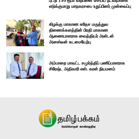
புட்டு 150 ரூபா விற்பனை செய்ய நடவடிக்கை
எடுக்குமாறு மாநகரசபை உறுப்பினர் முன்வைப்பு
கிழக்கு மாகாண சுதேச மருத்துவ
திணைக்களத்தின் பிரதி மாகாண
ஆணையாளராக வைத்தியர் அன்டன்
அனஸ்டீன் கடமையேற்பு
அம்பாறை மாவட்ட சமுர்த்திப் பணிப்பாளராக
சிரேஷ்ட அதிகாரி எஸ். கரன் நியமனம்