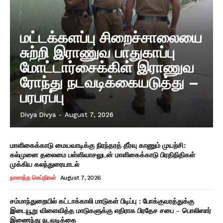
மட்டக்களப்பு சிறைச்சாலையை
சுற்றி இராணுவ பாதுகாப்பு
மோட்டார்சைக்கிள் இராணுவ
ரோந்து நடவடிக்கையடுத்து –
பரபரப்பு
Divya Divya
-
August 7, 2026
மாளிகைக்காடு மையவாடிக்கு நிரந்தரத் தீர்வு காணும் முயற்சி:
கல்முனை தலைமை பள்ளிவாசலுடன் மாளிகைக்காடு பிரதிநிதிகள்
முக்கிய கலந்துரையாடல்
நாளாந்த செய்திகள்
August 7, 2026
சம்மாந்துறையில் கட்டாக்காலி மாடுகள் பிடிப்பு : போக்குவரத்துக்கு
இடையூறு விளைவித்த மாடுகளுக்கு எதிராக பிரதேச சபை – பொலிஸார்
இணைந்து நடவடிக்கை