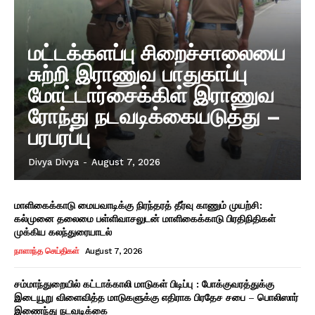
மட்டக்களப்பு சிறைச்சாலையை
சுற்றி இராணுவ பாதுகாப்பு
மோட்டார்சைக்கிள் இராணுவ
ரோந்து நடவடிக்கையடுத்து –
பரபரப்பு
Divya Divya
-
August 7, 2026
மாளிகைக்காடு மையவாடிக்கு நிரந்தரத் தீர்வு காணும் முயற்சி:
கல்முனை தலைமை பள்ளிவாசலுடன் மாளிகைக்காடு பிரதிநிதிகள்
முக்கிய கலந்துரையாடல்
நாளாந்த செய்திகள்
August 7, 2026
சம்மாந்துறையில் கட்டாக்காலி மாடுகள் பிடிப்பு : போக்குவரத்துக்கு
இடையூறு விளைவித்த மாடுகளுக்கு எதிராக பிரதேச சபை – பொலிஸார்
இணைந்து நடவடிக்கை