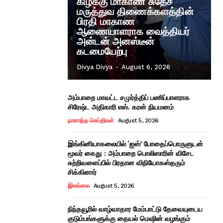
கிழக்கு மாகாண சுதேச
மருத்துவ திணைக்களத்தின்
பிரதி மாகாண
ஆணையாளராக வைத்தியர்
அன்டன் அனஸ்டீன்
கடமையேற்பு
Divya Divya
-
August 6, 2026
அம்பாறை மாவட்ட சமுர்த்திப் பணிப்பாளராக
சிரேஷ்ட அதிகாரி எஸ். கரன் நியமனம்
நாளாந்த செய்திகள்
August 5, 2026
இங்கினியாகலையில் ‘ஐஸ்’ போதைப்பொருளுடன்
மூவர் கைது : அம்பாறை பொலிஸாரின் விசேட
சுற்றிவளைப்பில் பிரதான விநியோகஸ்தரும்
சிக்கினார்
இலங்கை
August 5, 2026
நிந்தவூரில் வாழ்வாதார மேம்பாட்டு தேவையுடைய
குடும்பங்களுக்கு தையல் மெஷின் வழங்கும்