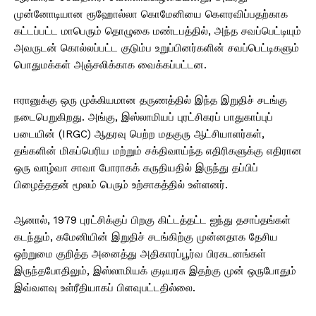
முன்னோடியான ரூஹோல்லா கொமேனியை கௌரவிப்பதற்காக
கட்டப்பட்ட மாபெரும் தொழுகை மண்டபத்தில், அந்த சவப்பெட்டியும்
அவருடன் கொல்லப்பட்ட குடும்ப உறுப்பினர்களின் சவப்பெட்டிகளும்
பொதுமக்கள் அஞ்சலிக்காக வைக்கப்பட்டன.
ஈரானுக்கு ஒரு முக்கியமான தருணத்தில் இந்த இறுதிச் சடங்கு
நடைபெறுகிறது. அங்கு, இஸ்லாமியப் புரட்சிகரப் பாதுகாப்புப்
படையின் (IRGC) ஆதரவு பெற்ற மதகுரு ஆட்சியாளர்கள்,
தங்களின் மிகப்பெரிய மற்றும் சக்திவாய்ந்த எதிரிகளுக்கு எதிரான
ஒரு வாழ்வா சாவா போராகக் கருதியதில் இருந்து தப்பிப்
பிழைத்ததன் மூலம் பெரும் உற்சாகத்தில் உள்ளனர்.
ஆனால், 1979 புரட்சிக்குப் பிறகு கிட்டத்தட்ட ஐந்து தசாப்தங்கள்
கடந்தும், கமேனியின் இறுதிச் சடங்கிற்கு முன்னதாக தேசிய
ஒற்றுமை குறித்த அனைத்து அதிகாரப்பூர்வ பிரகடனங்கள்
இருந்தபோதிலும், இஸ்லாமியக் குடியரசு இதற்கு முன் ஒருபோதும்
இவ்வளவு உள்ரீதியாகப் பிளவுபட்டதில்லை.