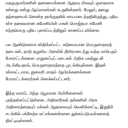
மதகுருமார்களின் தலைமைக்கான ஆதரவு மிகவும் குறைவாக
உள்ளது என்று ஆய்வாளர்கள் கூறுகின்றனர். மேலும், தனது
தந்தையைக் கொன்ற தாக்குதலில் காயமடைந்ததிலிருந்து, புதிய
உச்ச தலைவரான கமேனியின் மகன் மொஜ்தபா கமேனி
எந்தவொரு புதிய புகைப்படத்திலும் காணப்படவில்லை.
பல ஆண்டுகளாக விதிக்கப்பட்ட கடுமையான பொருளாதாரத்
தடைகள், நாடு தழுவிய அளவில் தீவிரமடைந்து வந்த மாபெரும்
போராட்டங்களை பாதுகாப்புப் படைகள் அதிக பலத்துடன்
அடக்கியதால், பொருளாதாரத்தை முடக்கியுள்ளன. இதன்
உச்சகட்டமாக, ஜனவரி மாதம் ஆயிரக்கணக்கான
போராட்டக்காரர்கள் கொல்லப்பட்டனர்.
இந்த வாரம், அந்த ஆழமான பிரச்சினைகள்
புறந்தள்ளப்பட்டுள்ளன. அதிகாரிகள் தங்களின் அரசு
அதிகாரத்தையும் மக்கள் ஆதரவையும் வெளிக்காட்டி, இறுதிச்
சடங்கில் பங்கேற்க லட்சக்கணக்கான துக்கப்படுபவர்களைத்
திரட்டியுள்ளனர்.