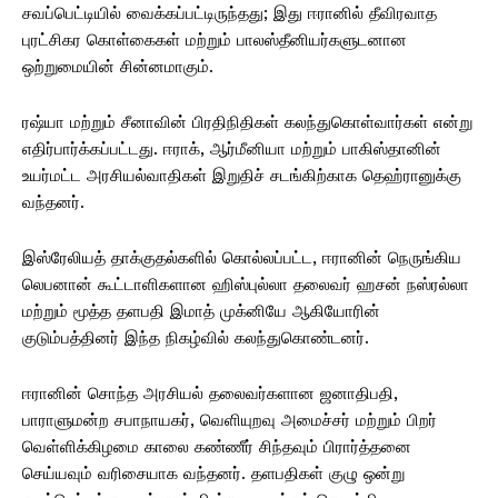
சவப்பெட்டியில் வைக்கப்பட்டிருந்தது; இது ஈரானில் தீவிரவாத
புரட்சிகர கொள்கைகள் மற்றும் பாலஸ்தீனியர்களுடனான
ஒற்றுமையின் சின்னமாகும்.
ரஷ்யா மற்றும் சீனாவின் பிரதிநிதிகள் கலந்துகொள்வார்கள் என்று
எதிர்பார்க்கப்பட்டது. ஈராக், ஆர்மீனியா மற்றும் பாகிஸ்தானின்
உயர்மட்ட அரசியல்வாதிகள் இறுதிச் சடங்கிற்காக தெஹ்ரானுக்கு
வந்தனர்.
இஸ்ரேலியத் தாக்குதல்களில் கொல்லப்பட்ட, ஈரானின் நெருங்கிய
லெபனான் கூட்டாளிகளான ஹிஸ்புல்லா தலைவர் ஹசன் நஸ்ரல்லா
மற்றும் மூத்த தளபதி இமாத் முக்னியே ஆகியோரின்
குடும்பத்தினர் இந்த நிகழ்வில் கலந்துகொண்டனர்.
ஈரானின் சொந்த அரசியல் தலைவர்களான ஜனாதிபதி,
பாராளுமன்ற சபாநாயகர், வெளியுறவு அமைச்சர் மற்றும் பிறர்
வெள்ளிக்கிழமை காலை கண்ணீர் சிந்தவும் பிரார்த்தனை
செய்யவும் வரிசையாக வந்தனர். தளபதிகள் குழு ஒன்று