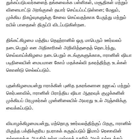
துக்கப்படுபவர்களைத் தங்கவைக்க பள்ளிகள், மசூதிகள் மற்றும்
விளையாட்டு அரங்குகள் தயார் செய்யப்பட்டுள்ளன; மேலும்,
முக்கிய நிகழ்வுகளுக்கு சேவை செய்வதற்காக பேருந்து மற்றும்
ரயில் பாதைகள் திருப்பி விடப்படுகின்றன.
திங்கட்கிழமை மத்திய தெஹ்ரானில் ஒரு மாபெரும் ஊர்வலம்
நடைபெறும் என அதிகாரிகள் அறிவித்ததைத் தொடர்ந்து,
செவ்வாய்க்கிழமை நடைபெறும் சடங்குகளுக்காக, ஈரானின் ஷியா
படிநிலையின் மையமான கோம் மதக்கல்வி நகரத்திற்கு உடல்கள்
கொண்டு செல்லப்படும்.
புதன்கிழமையன்று ஈராக்கின் புனித நகரங்களான நஜாஃப் மற்றும்
கெர்பலாவில், ஈரானின் பிராந்திய ஷியா ஆதரவுக் குழுக்களின்
முக்கியப் பிரமுகர்கள் முன்னிலையில் அவரது உடல் அஞ்சலிக்கு
வைக்கப்படும்.
வியாழக்கிழமையன்று, மற்றொரு ஊர்வலத்திற்குப் பிறகு, ஈரானில்
மிகுந்த பக்திக்குரிய நபராகக் கருதப்படும் இமாம் ரெஸாவின்
கல்லறைக்கு அருகில் உள்ள மஷ்ஹத் நகரில் அவர் நல்லடக்கம்