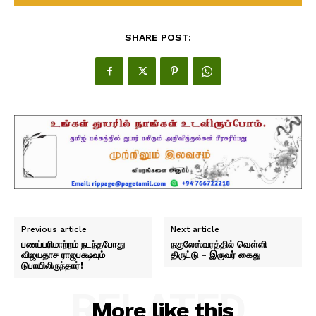
SHARE POST:
Previous article
Next article
பணப்பரிமாற்றம் நடந்தபோது
நகுலேஸ்வரத்தில் வௌ்ளி
விஜயதாச ராஜபக்ஷவும்
திருட்டு – இருவர் கைது
டுபாயிலிருந்தார்!
RELATED
More like this