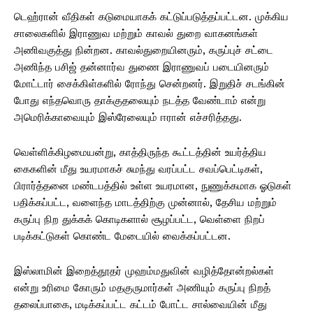
டெஹ்ரான் வீதிகள் கடுமையாகக் கட்டுப்படுத்தப்பட்டன. முக்கிய
சாலைகளில் இராணுவ மற்றும் காவல் துறை வாகனங்கள்
அணிவகுத்து நின்றன. காவல்துறையினரும், கருப்புச் சட்டை
அணிந்த பசிஜ் தன்னார்வ துணை இராணுவப் படையினரும்
மோட்டார் சைக்கிள்களில் ரோந்து சென்றனர். இறுதிச் சடங்கின்
போது எந்தவொரு தாக்குதலையும் நடத்த வேண்டாம் என்று
அமெரிக்காவையும் இஸ்ரேலையும் ஈரான் எச்சரித்தது.
வெள்ளிக்கிழமையன்று, காத்திருந்த கூட்டத்தின் உயர்த்திய
கைகளின் மீது உயரமாகச் சுமந்து வரப்பட்ட சவப்பெட்டிகள்,
பிரார்த்தனை மண்டபத்தில் உள்ள உயரமான, நுணுக்கமாக ஓடுகள்
பதிக்கப்பட்ட, வளைந்த மாடத்திற்கு முன்னால், தேசிய மற்றும்
கருப்பு நிற துக்கக் கொடிகளால் சூழப்பட்ட, வெள்ளை நிறப்
படிக்கட்டுகள் கொண்ட மேடையில் வைக்கப்பட்டன.
இஸ்லாமின் இறைத்தூதர் முஹம்மதுவின் வழித்தோன்றல்கள்
என்று உரிமை கோரும் மதகுருமார்கள் அணியும் கருப்பு நிறத்
தலைப்பாகை, மடிக்கப்பட்ட கட்டம் போட்ட சால்வையின் மீது