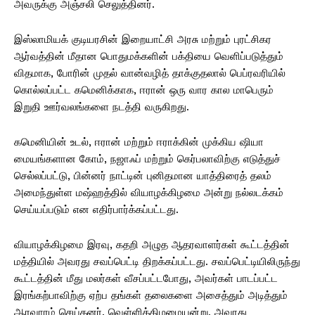
அவருக்கு அஞ்சலி செலுத்தினர்.
இஸ்லாமியக் குடியரசின் இறையாட்சி அரசு மற்றும் புரட்சிகர
ஆர்வத்தின் மீதான பொதுமக்களின் பக்தியை வெளிப்படுத்தும்
விதமாக, போரின் முதல் வான்வழித் தாக்குதலால் பெப்ரவரியில்
கொல்லப்பட்ட கமெனிக்காக, ஈரான் ஒரு வார கால மாபெரும்
இறுதி ஊர்வலங்களை நடத்தி வருகிறது.
கமெனியின் உடல், ஈரான் மற்றும் ஈராக்கின் முக்கிய ஷியா
மையங்களான கோம், நஜாஃப் மற்றும் கெர்பலாவிற்கு எடுத்துச்
செல்லப்பட்டு, பின்னர் நாட்டின் புனிதமான யாத்திரைத் தலம்
அமைந்துள்ள மஷ்ஹத்தில் வியாழக்கிழமை அன்று நல்லடக்கம்
செய்யப்படும் என எதிர்பார்க்கப்பட்டது.
வியாழக்கிழமை இரவு, கதறி அழுத ஆதரவாளர்கள் கூட்டத்தின்
மத்தியில் அவரது சவப்பெட்டி திறக்கப்பட்டது. சவப்பெட்டியிலிருந்து
கூட்டத்தின் மீது மலர்கள் வீசப்பட்டபோது, ​​அவர்கள் பாடப்பட்ட
இரங்கற்பாவிற்கு ஏற்ப தங்கள் தலைகளை அசைத்தும் அடித்தும்
ஆரவாரம் செய்தனர். வெள்ளிக்கிழமையன்று, அவரது