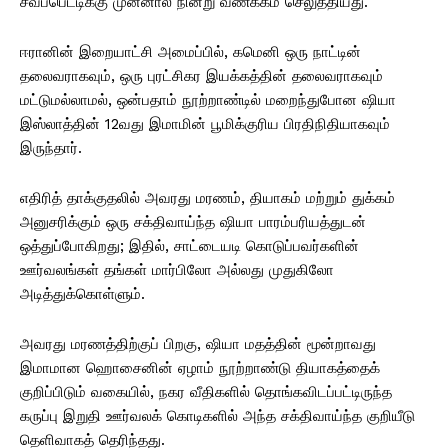
சவப்பெட்டிக்கு முன்னால் நின்று வணக்கம் செலுத்தியது.
ஈரானின் இறையாட்சி அமைப்பில், கமெனி ஒரு நாட்டின்
தலைவராகவும், ஒரு புரட்சிகர இயக்கத்தின் தலைவராகவும்
மட்டுமல்லாமல், ஒன்பதாம் நூற்றாண்டில் மறைந்துபோன ஷியா
இஸ்லாத்தின் 12வது இமாமின் பூமிக்குரிய பிரதிநிதியாகவும்
இருந்தார்.
எதிரித் தாக்குதலில் அவரது மரணம், தியாகம் மற்றும் துக்கம்
அனுசரிக்கும் ஒரு சக்திவாய்ந்த ஷியா பாரம்பரியத்துடன்
ஒத்துப்போகிறது; இதில், சாட்டையடி கொடுப்பவர்களின்
ஊர்வலங்கள் தங்கள் மார்பிலோ அல்லது முதுகிலோ
அடித்துக்கொள்ளும்.
அவரது மரணத்திற்குப் பிறகு, ஷியா மதத்தின் மூன்றாவது
இமாமான ஹொசைனின் ஏழாம் நூற்றாண்டு தியாகத்தைக்
குறிப்பிடும் வகையில், நகர வீதிகளில் தொங்கவிடப்பட்டிருந்த
கருப்பு இறுதி ஊர்வலக் கொடிகளில் அந்த சக்திவாய்ந்த குறியீடு
தெளிவாகத் தெரிந்தது.