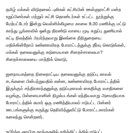
தமிழ் மக்கள் விடுதலைப் புலிகள் கட்சியின் ஊள்ளுராட்சி மன்ற
உறுப்பினர்கள் மற்றும் கட்சி தொண்டர்கள் உட்பட்ட நூற்றுக்கு
மேற்பட்டோர் இன்று வெள்ளிக்கிழமை காலை 9.30 மணிக்கு மட்டு
காந்து பூங்காவில் ஒன்று திரண்டு வாயை மூடி கறுப்பு துணியால்
கட்டி நிலத்தில் அமர்ந்தவாறு இலங்கை நீதிதுறையை
மதிக்கின்றோம் உண்ணாவிரத போராட்டத்துக்கு தீர்வு கொடுங்கள்,
மக்கள் தலைவனுக்கு கடுமையான சிறைச்சாலையா?
சிறைச்சாலையை மாற்றிக் கொடு,
ஜனநாயகத்தை நிலைநாட்டிய தலைவனுக்கு தடுப்பு காவல்
சடங்களை பின்பற்றுவதில் என்ன, உண்ணாவிரத போராட்டத்தில்
இருக்கும் சந்திரகாந்தனுக்கு தடுப்புகாவல் கைதிக்கு வசதிகளை
வழங்கு, பிள்ளையானின் நிழல்படங்கள் ஏந்தியவாறு அமைதியாக
போராட்டத்தில் சுமார் ஒரு மணித்தியாலம் ஈடுபட்ட பின்னர்
ஊடபங்களுக்கு கருத்து தெரிவித்துவிட்டு போராட்டகாரர்கள்
கலைந்து சென்றனர்.
உயிர்த்த ஞாயிறு தாக்குதலில் சதித்திட்டத்தில் ஈடுபட்ட