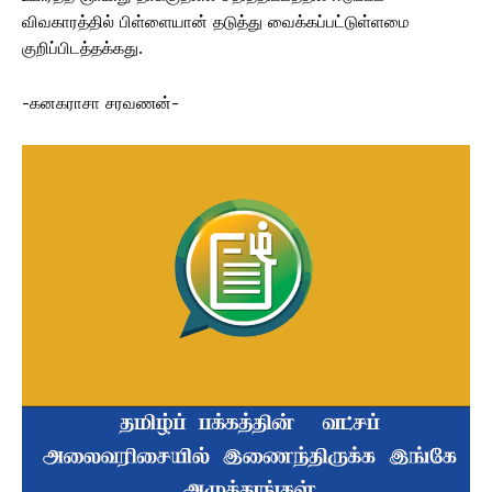
விவகாரத்தில் பிள்ளையான் தடுத்து வைக்கப்பட்டுள்ளமை
குறிப்பிடத்தக்கது.
-கனகராசா சரவணன்-