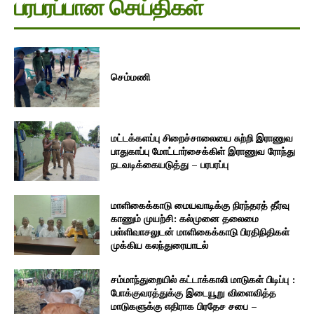
பரபரப்பான செய்திகள்
செம்மணி
மட்டக்களப்பு சிறைச்சாலையை சுற்றி இராணுவ
பாதுகாப்பு மோட்டார்சைக்கிள் இராணுவ ரோந்து
நடவடிக்கையடுத்து – பரபரப்பு
மாளிகைக்காடு மையவாடிக்கு நிரந்தரத் தீர்வு
காணும் முயற்சி: கல்முனை தலைமை
பள்ளிவாசலுடன் மாளிகைக்காடு பிரதிநிதிகள்
முக்கிய கலந்துரையாடல்
சம்மாந்துறையில் கட்டாக்காலி மாடுகள் பிடிப்பு :
போக்குவரத்துக்கு இடையூறு விளைவித்த
மாடுகளுக்கு எதிராக பிரதேச சபை –