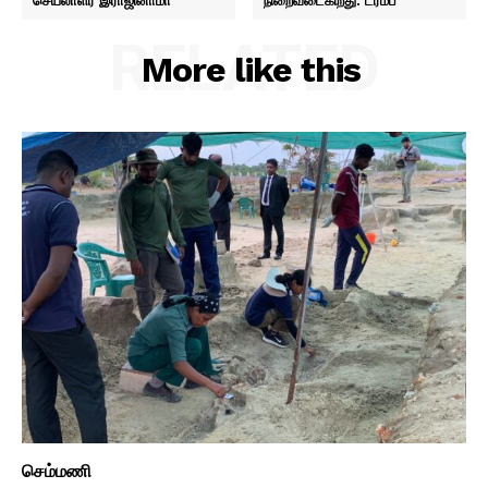
செயலாளர் இராஜினாமா
நிறைவடைகிறது: ட்ரம்ப்
RELATED
More like this
செம்மணி