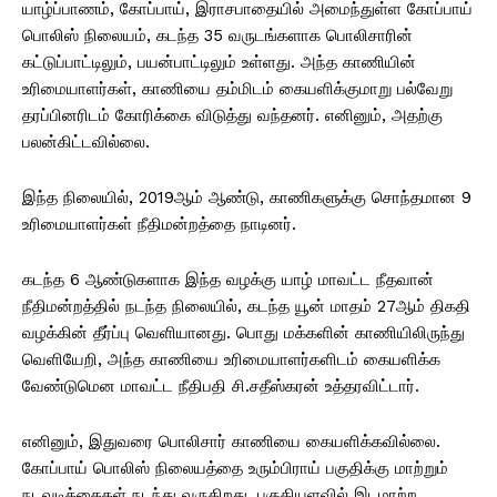
யாழ்ப்பாணம், கோப்பாய், இராசபாதையில் அமைந்துள்ள கோப்பாய்
பொலிஸ் நிலையம், கடந்த 35 வருடங்களாக பொலிசாரின்
கட்டுப்பாட்டிலும், பயன்பாட்டிலும் உள்ளது. அந்த காணியின்
உரிமையாளர்கள், காணியை தம்மிடம் கையளிக்குமாறு பல்வேறு
தரப்பினரிடம் கோரிக்கை விடுத்து வந்தனர். எனினும், அதற்கு
பலன்கிட்டவில்லை.
இந்த நிலையில், 2019ஆம் ஆண்டு, காணிகளுக்கு சொந்தமான 9
உரிமையாளர்கள் நீதிமன்றத்தை நாடினர்.
கடந்த 6 ஆண்டுகளாக இந்த வழக்கு யாழ் மாவட்ட நீதவான்
நீதிமன்றத்தில் நடந்த நிலையில், கடந்த யூன் மாதம் 27ஆம் திகதி
வழக்கின் தீர்ப்பு வெளியானது. பொது மக்களின் காணியிலிருந்து
வெளியேறி, அந்த காணியை உரிமையாளர்களிடம் கையளிக்க
வேண்டுமென மாவட்ட நீதிபதி சி.சதீஸ்கரன் உத்தரவிட்டார்.
எனினும், இதுவரை பொலிசார் காணியை கையளிக்கவில்லை.
கோப்பாய் பொலிஸ் நிலையத்தை உரும்பிராய் பகுதிக்கு மாற்றும்
நடவடிக்கைகள் நடந்து வருகிறது. பகுதியளவில் இடமாற்ற