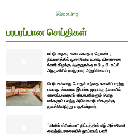
பரபரப்பான செய்திகள்
மட்டு மாநகர சபை சுகாதார தொண்டர்
நியமனத்தில் முறைகேடு உடனடி விசாரணை
கோரி கிழக்கு ஆளுநருக்கு ஈ.பி.டி.பி. கட்சி
அந்தனிசில் ராஜ்குமார் அனுப்பிவைப்பு
பெரியகல்லாறு பொதுச் சந்தை கவனிப்பாரற்று
பலவருடங்களாக இயங்க முடியாத நிலையில்
காணப்படுவதால் வியாபாரிகளும் பொது
மக்களும் பலத்த அசௌகரியங்களுக்கு
முகங்கெடுத்து வருகின்றனர்.
“கிளீன் ஸ்ரீலங்கா” திட்டத்தின் கீழ் அச்சுவேலி
வைத்தியசாலையில் தூய்மைப் பணி