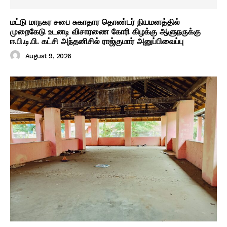
மட்டு மாநகர சபை சுகாதார தொண்டர் நியமனத்தில்
முறைகேடு உடனடி விசாரணை கோரி கிழக்கு ஆளுநருக்கு
ஈ.பி.டி.பி. கட்சி அந்தனிசில் ராஜ்குமார் அனுப்பிவைப்பு
August 9, 2026