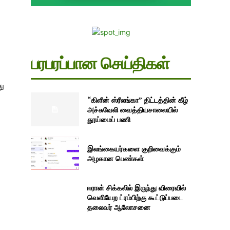
பரபரப்பான செய்திகள்
து
“கிளீன் ஸ்ரீலங்கா” திட்டத்தின் கீழ்
அச்சுவேலி வைத்தியசாலையில்
தூய்மைப் பணி
இலங்கையர்களை குறிவைக்கும்
அழகான பெண்கள்
ஈரான் சிக்கலில் இருந்து விரைவில்
வெளியேற ட்ரம்பிற்கு கூட்டுப்படை
தலைவர் ஆலோசனை