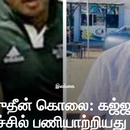
இலங்கை
ுதீன் கொலை: கஜ்ஜா
சில் பணியாற்றியது 