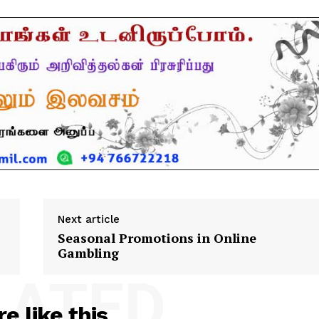
Next article
Seasonal Promotions in Online
Gambling
LATED
e like this