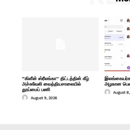
“கிளீன் ஸ்ரீலங்கா” திட்டத்தின் கீழ்
இலங்கையர்க
அச்சுவேலி வைத்தியசாலையில்
அழகான பெண
தூய்மைப் பணி
August 8
August 9, 2026