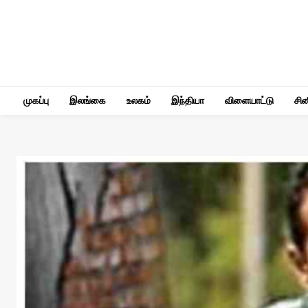
முகப்பு
இலங்கை
உலகம்
இந்தியா
விளையாட்டு
சி