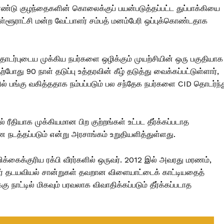
ரண்டு குழந்தைகளின் கொலைக்குப் பயன்படுத்தப்பட்ட துப்பாக்கியை
ராட்சி மன்ற வேட்பாளர் சம்பத் மனம்பேரி ஒப்புக்கொண்டதாக
ர்புடைய முக்கிய நபர்களை ஒழிக்கும் முயற்சியின் ஒரு பகுதியாக
போது 90 நாள் தடுப்பு உத்தரவின் கீழ் தடுத்து வைக்கப்பட்டுள்ளார்,
தில் பங்கு வகித்ததாக நம்பப்படும் பல சந்தேக நபர்களை CID தொடர்ந்
ரீதியாக முக்கியமான பிற குற்றங்கள் உட்பட தீர்க்கப்படாத
 நடத்தப்படும் என்று அரசாங்கம் உறுதியளித்துள்ளது.
க்கைக்குரிய ரக்பி வீரர்களில் ஒருவர். 2012 இல் அவரது மரணம்,
ன்னர் தடயவியல் சான்றுகள் தவறான விளையாட்டைக் காட்டியதைத்
ு நாட்டில் மிகவும் பரவலாக விவாதிக்கப்படும் தீர்க்கப்படாத