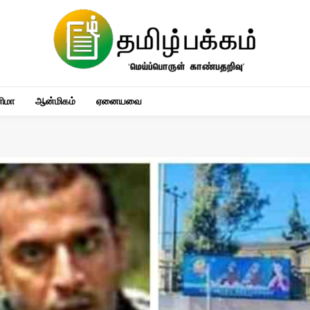
னிமா
ஆன்மிகம்
ஏனையவை