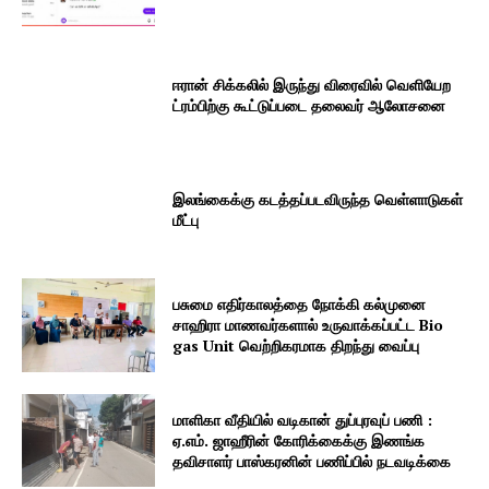
ஈரான் சிக்கலில் இருந்து விரைவில் வெளியேற
ட்ரம்பிற்கு கூட்டுப்படை தலைவர் ஆலோசனை
இலங்கைக்கு கடத்தப்படவிருந்த வெள்ளாடுகள்
மீட்பு
பசுமை எதிர்காலத்தை நோக்கி கல்முனை
சாஹிரா மாணவர்களால் உருவாக்கப்பட்ட Bio
gas Unit வெற்றிகரமாக திறந்து வைப்பு
மாளிகா வீதியில் வடிகான் துப்புரவுப் பணி :
ஏ.எம். ஜாஹீரின் கோரிக்கைக்கு இணங்க
தவிசாளர் பாஸ்கரனின் பணிப்பில் நடவடிக்கை