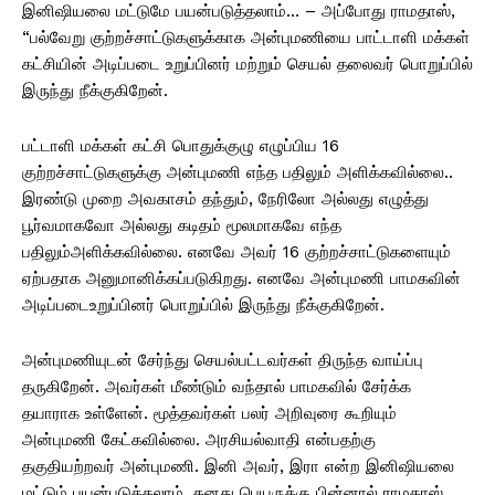
இனிஷியலை மட்டுமே பயன்படுத்தலாம்… – அப்போது ராமதாஸ்,
“பல்வேறு குற்றச்சாட்டுகளுக்காக அன்புமணியை பாட்டாளி மக்கள்
கட்சியின் அடிப்படை உறுப்பினர் மற்றும் செயல் தலைவர் பொறுப்பில்
இருந்து நீக்குகிறேன்.
பட்டாளி மக்கள் கட்சி பொதுக்குழு எழுப்பிய 16
குற்றச்சாட்டுகளுக்கு அன்புமணி எந்த பதிலும் அளிக்கவில்லை..
இரண்டு முறை அவகாசம் தந்தும், நேரிலோ அல்லது எழுத்து
பூர்வமாகவோ அல்லது கடிதம் மூலமாகவே எந்த
பதிலும்அளிக்கவில்லை. எனவே அவர் 16 குற்றச்சாட்டுகளையும்
ஏற்பதாக அனுமானிக்கப்படுகிறது. எனவே அன்புமணி பாமகவின்
அடிப்படைஉறுப்பினர் பொறுப்பில் இருந்து நீக்குகிறேன்.
அன்புமணியுடன் சேர்ந்து செயல்பட்டவர்கள் திருந்த வாய்ப்பு
தருகிறேன். அவர்கள் மீண்டும் வந்தால் பாமகவில் சேர்க்க
தயாராக உள்ளேன். மூத்தவர்கள் பலர் அறிவுரை கூறியும்
அன்புமணி கேட்கவில்லை. அரசியல்வாதி என்பதற்கு
தகுதியற்றவர் அன்புமணி. இனி அவர், இரா என்ற இனிஷியலை
மட்டும் பயன்படுத்தலாம். தனது பெயருக்கு பின்னால் ராமதாஸ்