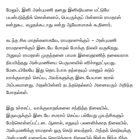
மேலும், இனி அன்புமணி தனது இனிஷியலை மட்டுமே
பயன்படுத்திக் கொள்ளலாம், பெயருக்குப் பின்னால் ராமதாஸ்
என்றுகூட எழுதக்கூடாது என்று ஆவேசமாகக் கூறினார்.
கடந்த சில மாதங்களாகவே, ராமதாஸுக்கும் – அன்புமணி
ராமதாஸுக்கும் இடையே மோதல் போக்கு நிலவி வருகிறது.
அதுவும் ராமதாஸ் முகுந்தனை பாமக இளைஞரணித் தலைவராக
நியமித்தது அன்புமணியை பெருமளவில் எரிச்சலூட்டியது.
மேடையிலேயே இது தொடர்பாக தந்தையும் மகனும் கடும்
வாக்குவாதம் செய்ய, அவர்களுக்கு இடையேயான உரசல்
அம்பலமானது. அதன்பின்னர் நடந்ததெல்லாம் அனைவரும் அறிந்த
மோதல்கள்.
இது உச்சகட்ட வாக்குவாதங்களை சந்தித்த நிலையில்,
இருவருக்கும் இடையே சமரசம் செய்ய பல்வேறு முயற்சிகளும்
மேற்கொள்ளப்பட்டன. ஆனால், எதுவும் பலனளிக்காத நிலையில்,
அன்புமணிக்கு ராமதாஸ் ஒரு கெடு வைத்தார். அந்தக் கெடுவுக்கு
அன்புமணி வளைந்து கொடுக்காத நிலையில் இன்று இந்த நீக்க