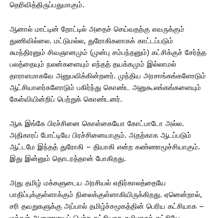
தெரிவித்திருப்பதுமாகும்.
ஆனால் மாட்டின் றோட்டில் அதைச் செய்வதற்கு எவருக்கும்
துணிவில்லை. மட்டுமல்ல, துரோகிகளாகக் காட்டப்படும்
சுமந்திரனும் சிவஞானமும் (முன்பு சம்பந்தனும்) கட்சிக்குச் சேர்த்த
பலத்தையும் நலன்களையும் எந்தத் தயக்கமும் இல்லாமல்
தாராளமாகவே அனுபவிக்கின்றனர். முந்திய அரசாங்கங்களோடும்
ஆட்சியாளர்களோடும் பகிர்ந்து கொண்ட அனுகூலங்கங்களையும்
கேள்வியின்றிப் பெற்றுக் கொண்டனர்.
ஆக இங்கே பிரச்சினை கொள்கையோ கோட்பாடோ அல்ல.
அதிகாரப் போட்டியே பிரச்சினையாகும். அதற்காக ஆடப்படும்
ஆட்டமே இந்தத் துரோகி – தியாகி என்ற கண்ணாமூச்சியாகும்.
இது இன்னும் தொடரத்தான் போகிறது.
அது தமிழ் மக்களுடைய அரசியல் எதிர்காலத்தையே
பாதிப்புக்குள்ளாக்கும் நிலைக்குள்ளாகியிருக்கிறது. ஏனென்றால்,
சரி தவறுகளுக்கு அப்பால் தமிழ்ச்சமூகத்தின் பெரிய கட்சியாக –
மக்கள் ஆணையைப் பெற்ற கட்சியாக தமிழரசுக் கட்சியே