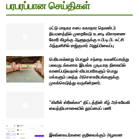
பரபரப்பான செய்திகள்
மட்டு மாநகர சபை சுகாதார தொண்டர்
நியமனத்தில் முறைகேடு உடனடி விசாரணை
கோரி கிழக்கு ஆளுநருக்கு ஈ.பி.டி.பி. கட்சி
அந்தனிசில் ராஜ்குமார் அனுப்பிவைப்பு
பெரியகல்லாறு பொதுச் சந்தை கவனிப்பாரற்று
பலவருடங்களாக இயங்க முடியாத நிலையில்
காணப்படுவதால் வியாபாரிகளும் பொது
மக்களும் பலத்த அசௌகரியங்களுக்கு
முகங்கெடுத்து வருகின்றனர்.
“கிளீன் ஸ்ரீலங்கா” திட்டத்தின் கீழ் அச்சுவேலி
வைத்தியசாலையில் தூய்மைப் பணி
இலங்கையர்களை குறிவைக்கும் அழகான