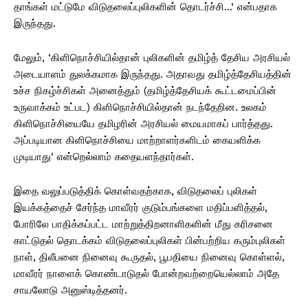
தாங்கள் மட்டுமே விடுதலைப்புலிகளின் தொடர்ச்சி…‘ என்பதாக
இருந்தது.
மேலும், ‘கிளிநொச்சியில்தான் புலிகளின் தமிழ்த் தேசிய அரசியல்
அடையாளம் துலக்கமாக இருந்தது. அதாவது தமிழ்த்தேசியத்தின்
உச்ச நிகழ்ச்சிகள் அனைத்தும் (தமிழ்த்தேசியக் கூட்டமைப்பின்
உருவாக்கம் உட்பட) கிளிநொச்சியில்தான் நடந்தேறின. உலகம்
கிளிநொச்சியையே தமிழரின் அரசியல் மையமாகப் பார்த்தது.
அப்படியான கிளிநொச்சியை மாற்றாளர்களிடம் கையளிக்க
முடியாது‘ என்றெல்லாம் கதையளந்தார்கள்.
இதை வலுப்படுத்திக் கொள்வதற்காக, விடுதலைப் புலிகள்
இயக்கத்தைச் சேர்ந்த மாவீரர் குடும்பங்களை மதிப்பளித்தல்,
போரிலே பாதிக்கப்பட்ட மாற்றுத்திறனாளிகளின் மீது கரிசனை
காட்டுதல் தொடக்கம் விடுதலைப்புலிகள் பின்பற்றிய கரும்புலிகள்
நாள், திலீபனை நினைவு கூருதல், பூபதியை நினைவு கொள்ளல்,
மாவீரர் நாளைக் கொண்டாடுதல் போன்றவற்றையெல்லாம் அதே
சாயலோடு அனுஸ்டித்தனர்.