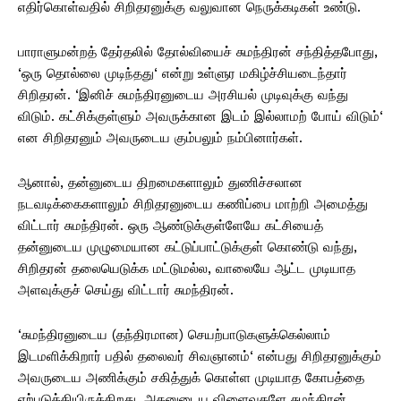
எதிர்கொள்வதில் சிறிதரனுக்கு வலுவான நெருக்கடிகள் உண்டு.
பாராளுமன்றத் தேர்தலில் தோல்வியைச் சுமந்திரன் சந்தித்தபோது,
‘ஒரு தொல்லை முடிந்தது‘ என்று உள்ளுர மகிழ்ச்சியடைந்தார்
சிறிதரன். ‘இனிச் சுமந்திரனுடைய அரசியல் முடிவுக்கு வந்து
விடும். கட்சிக்குள்ளும் அவருக்கான இடம் இல்லாமற் போய் விடும்‘
என சிறிதரனும் அவருடைய கும்பலும் நம்பினார்கள்.
ஆனால், தன்னுடைய திறமைகளாலும் துணிச்சலான
நடவடிக்கைகளாலும் சிறிதரனுடைய கணிப்பை மாற்றி அமைத்து
விட்டார் சுமந்திரன். ஒரு ஆண்டுக்குள்ளேயே கட்சியைத்
தன்னுடைய முழுமையான கட்டுப்பாட்டுக்குள் கொண்டு வந்து,
சிறிதரன் தலையெடுக்க மட்டுமல்ல, வாலையே ஆட்ட முடியாத
அளவுக்குச் செய்து விட்டார் சுமந்திரன்.
‘சுமந்திரனுடைய (தந்திரமான) செயற்பாடுகளுக்கெல்லாம்
இடமளிக்கிறார் பதில் தலைவர் சிவஞானம்‘ என்பது சிறிதரனுக்கும்
அவருடைய அணிக்கும் சகித்துக் கொள்ள முடியாத கோபத்தை
ஏற்படுத்தியிருக்கிறது. அதனுடைய விளைவுகளே சுமந்திரன்