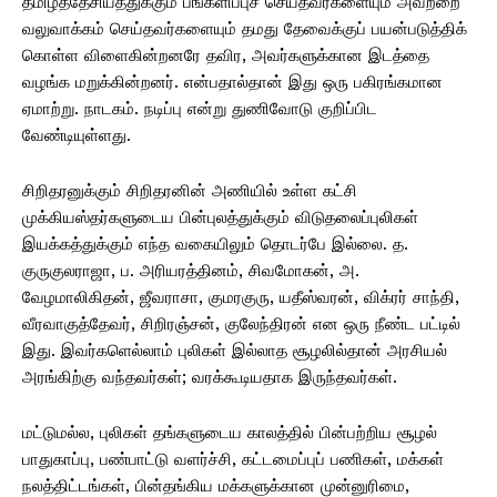
தமிழ்த்தேசியத்துக்கும் பங்களிப்புச் செய்தவர்களையும் அவற்றை
வலுவாக்கம் செய்தவர்களையும் தமது தேவைக்குப் பயன்படுத்திக்
கொள்ள விளைகின்றனரே தவிர, அவர்களுக்கான இடத்தை
வழங்க மறுக்கின்றனர். என்பதால்தான் இது ஒரு பகிரங்கமான
ஏமாற்று. நாடகம். நடிப்பு என்று துணிவோடு குறிப்பிட
வேண்டியுள்ளது.
சிறிதரனுக்கும் சிறிதரனின் அணியில் உள்ள கட்சி
முக்கியஸ்தர்களுடைய பின்புலத்துக்கும் விடுதலைப்புலிகள்
இயக்கத்துக்கும் எந்த வகையிலும் தொடர்பே இல்லை. த.
குருகுலராஜா, ப. அரியரத்தினம், சிவமோகன், அ.
வேழமாலிகிதன், ஜீவராசா, குமரகுரு, யதீஸ்வரன், விக்ரர் சாந்தி,
வீரவாகுத்தேவர், சிறிரஞ்சன், குலேந்திரன் என ஒரு நீண்ட பட்டில்
இது. இவர்களெல்லாம் புலிகள் இல்லாத சூழலில்தான் அரசியல்
அரங்கிற்கு வந்தவர்கள்; வரக்கூடியதாக இருந்தவர்கள்.
மட்டுமல்ல, புலிகள் தங்களுடைய காலத்தில் பின்பற்றிய சூழல்
பாதுகாப்பு, பண்பாட்டு வளர்ச்சி, கட்டமைப்புப் பணிகள், மக்கள்
நலத்திட்டங்கள், பின்தங்கிய மக்களுக்கான முன்னுரிமை,