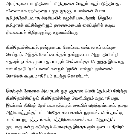
அவர்களுடைய நிதிவளம் சிறிதரனை மேலும் வலுப்படுத்தியது.
விளைவாக ஏறக்குறைய ஒரு முடிசூடா மன்னன் போல
தமிழ்த்தேசியவாத அரசியலில் எழுச்சியடைந்தார். இதுவே
தமிழரசுக் கட்சிக்குள்ளும் தலைமையைக் கைப்பற்றிக் கூடிய
நிலையைச் சிறிதரனுக்கு உருவாக்கியது.
கிளிநொச்சியைத் தன்னுடைய கோட்டை என்பதாகப் பரப்புரை
செய்தார். அந்தக் கோட்டைக்குள் தன்னுடைய அனுமதியின்றி
எதுவும் நடக்க முடியாது. யாரும் செல்வாக்குச் செலுத்த இயலாது
என்பதோடு ‘நாட்டாமை‘ என்றும் ‘ஜமீன்‘ என்றும் தன்னைச்
சொல்லக் கூடியமாதிரியும் நடந்து கொண்டார்.
இதற்குத் தோதாக அவருடன் ஒரு சூதான அணி (கும்பல்) சேர்ந்து
கிளிநொச்சியிலும் கிளிநொச்சிக்கு வெளியிலும் உருவாகியது.
இவர்கள் தீவிரத் தேசியவாதத்தைக் கையில் எடுத்துள்ளனர். தமது
அதிகாரத்துக்குட்பட்ட பிரதேச சபைகளின் நூலகங்களில் தமக்கு
உடன்பாடற்ற புத்தகங்கள், பத்திரிகைகளைக் கூட அனுமதிக்க
முடியாது என்று தடுக்கும் அளவுக்கு இந்தக் கும்பலுடைய தீவிரம்
(ஜனநாயகப் புரிதல்) உள்ளது.