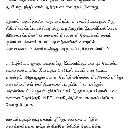
இப்போது இருப்பதால், இந்தக் கவலை ஏற்பட்டுள்ளது.
ஆனால், யதார்த்தமோ ஒரு கண்டிப்பான வைத்தியராகும். அது
தீவிரநிலைப்பட்ட சக்திகளுக்கு ஒருபோதுமே இடமளிப்பதில்லை.
விடுதலைப்புலிகளின் தலைவர் பிரபாகரன் தொடக்கம் சதாம்
குசேய்ன், கேணல் கடாபி, ஆனந்தசங்கரி வரையில்
அனைவரையும் தோற்கடித்தது. அது அப்படித்தான் செய்யும்.
நெகிழ்ச்சியும் ஜனநாயகத்துக்கு இடமளிக்கும் பண்பும் கொண்ட
தலைமைகளையே இன்றைய அரசியல் உலகம் வெற்றியீட்ட
வைக்கும். அது முழுமையான வெற்றி அல்லத்தான். இதைப் புரிந்து
கொண்டவர்கள் வெற்றியடைவர். மறுப்போர் வரலாற்றுத்
தோல்வியைப் பெறுவர். இந்தப் புரிதல் இருந்தபடியால்தான் JVP
தன்னை நெகிழ்த்தி, NPP யாக்கி, ஆட்சியைக் கைப்பற்றியது –
வெற்றியீட்டியது.
வரலாற்றையும் சூழலையும் புரிந்து, தன்னை மாற்றிக்
கொள்ளவில்லை என்றால் கிளிநொச்சியில் தொடங்கிய