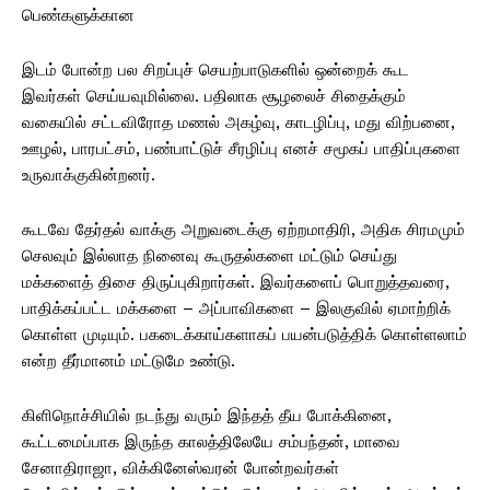
பெண்களுக்கான
இடம் போன்ற பல சிறப்புச் செயற்பாடுகளில் ஒன்றைக் கூட
இவர்கள் செய்யவுமில்லை. பதிலாக சூழலைச் சிதைக்கும்
வகையில் சட்டவிரோத மணல் அகழ்வு, காடழிப்பு, மது விற்பனை,
ஊழல், பாரபட்சம், பண்பாட்டுச் சீரழிப்பு எனச் சமூகப் பாதிப்புகளை
உருவாக்குகின்றனர்.
கூடவே தேர்தல் வாக்கு அறுவடைக்கு ஏற்றமாதிரி, அதிக சிரமமும்
செலவும் இல்லாத நினைவு கூருதல்களை மட்டும் செய்து
மக்களைத் திசை திருப்புகிறார்கள். இவர்களைப் பொறுத்தவரை,
பாதிக்கப்பட்ட மக்களை – அப்பாவிகளை – இலகுவில் ஏமாற்றிக்
கொள்ள முடியும். பகடைக்காய்களாகப் பயன்படுத்திக் கொள்ளலாம்
என்ற தீர்மானம் மட்டுமே உண்டு.
கிளிநொச்சியில் நடந்து வரும் இந்தத் தீய போக்கினை,
கூட்டமைப்பாக இருந்த காலத்திலேயே சம்பந்தன், மாவை
சேனாதிராஜா, விக்கினேஸ்வரன் போன்றவர்கள்