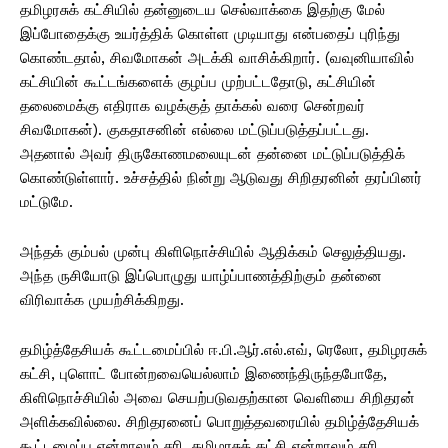
தமிழரசுக் கட்சியில் தன்னுடைய செல்வாக்கை இதற்கு மேல்
இப்போதைக்கு உயர்த்திக் கொள்ள முடியாது என்பதைப் புரிந்து
கொண்டதால், சிவமோகன் அடக்கி வாசிக்கிறார். (வவுனியாவில்
கட்சியின் கூட்டங்களைக் குழப்ப முற்பட்டதோடு, கட்சியின்
தலைமைக்கு எதிராக வழக்குத் தாக்கல் வரை சென்றவர்
சிவமோகன்). குகதாசனின் எல்லை மட்டுப்படுத்தப்பட்டது.
அதனால் அவர் திருகோணமலையுடன் தன்னை மட்டுப்படுத்திக்
கொண்டுள்ளார். உச்சத்தில் நின்று ஆடுவது சிறிதரனின் தரப்பினர்
மட்டுமே.
அந்தக் கும்பல் முன்பு கிளிநொச்சியில் ஆதிக்கம் செலுத்தியது.
அந்த ருசியோடு இப்பொழுது யாழ்ப்பாணத்திற்கும் தன்னை
விரிவாக்க முயற்சிக்கிறது.
தமிழ்த்தேசியக் கூட்டமைப்பில் ஈ.பி.ஆர்.எல்.எவ், ரெலோ, தமிழரசுக்
கட்சி, புளொட் போன்றவையெல்லாம் இணைந்திருந்தபோதே,
கிளிநொச்சியில் அவை செயற்படுவதற்கான வெளியை சிறிதரன்
அளிக்கவில்லை. சிறிதரனைப் பொறுத்தவரையில் தமிழ்த்தேசியக்
கூட்டமைப்பு என்றாலும் சரி, தமிழரசுக் கட்சி என்றாலும் சரி,