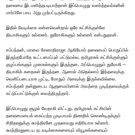
தலைமை இடமளித்தபடியாற்தான் இப்பொழுது வளர்த்தவர்களின்
மார்பிலே பாய அது முற்பட்டிருக்கிறது.
இதில் வேடிக்கை என்னவென்றால் ஒரே கட்சிக்குள்ளே
தியாகிகளும் உள்ளனர். துரோகிகளும் உள்ளனர் என்பதுதான்.
சம்பந்தன், மாவை சேனாதிராஜா ஆகியோர் தலைமைப் பொறுப்பில்
இருந்தபோதே கூட்டமைப்புள் மட்டுமல்ல, தமிழரசுக் கட்சிக்குள்ளும்
குழப்பங்களும் முனகல்களும் இருந்தன. அப்பொழுதும் துரோகி –
தியாகிக் கதைகள் இருந்தன. ஆனால் அதெல்லாம் இந்தளவுக்கு
வெளிப்படையாக முட்டி, மோதும் அளவுக்கு இருக்கவில்லை.
சம்பந்தன் தன்னுடைய ஆளுமையினால் அவற்றை முடிந்தளவுக்குக்
கட்டுப்பாட்டுக்குள் வைத்திருந்தார்.
இப்பொழுது சூழல் வேறாகி விட்டது. தமிழரசுக் கட்சியின்
தலைமையைக் கைப்பற்ற முடியாமல் திணறிக் கொண்டிருக்கும்
சிறிதரனுக்கு சுமந்திரனே முதலாவது எதிரியாக உள்ளார்.
சுமந்திரனுடைய நடவடிக்கைகளையும் வியூகங்களையும்