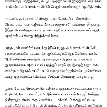
கேள்விக்குட்படுத்தாமல், கட்டுப்படுத்தாமல் ஆதரித்தனர். அவர்கள்
மட்டுமல்ல, தமிழரசுக் கட்சியில் பெரும்பாலானோரும் ஆதரித்தனர்.
காரணம், தமிழரசுக் கட்சிக்குப் பலம் சேர்க்கப்பட வேண்டும்.
அந்தப் பலம் எந்த வழியில் கிடைத்தாலும் சரி என்பதாக இருந்தது.
இந்தப் போக்கினுடைய பாதமான எதிர்கால விளைவுகளைப் பற்றி
அவர்கள் அப்போது சிந்திக்கவில்லை.
அந்த முள் வளர்ச்சியடைந்து இப்பொழுது தமிழரசுக் கட்சியின்
தலைமையையே பதம்பார்க்க முற்பட்டிருக்கிறது. செல்வநாயகம்,
அமிர்தலிங்கம் காலத்தில் தங்களுக்கு எதிரான தரப்புகளைத்
துரோகிகளாக அடையாளப்படுத்தும் பாரம்பரியத்தைத் தொடக்கி
வைத்த தமிழரசுக் கட்சி, இப்பொழுது தனக்குள்ளேயே துரோகிகள்
என்று குற்றம்சாட்டி விலக்கம் செய்யும் அளவுக்கு வந்துள்ளது.
முன்பு தேர்தல் மேடைகளில் தவிர்க்க முடியாமல் கூட்டமைப்பு என்ற
பேரில் ரெலோ, புளொட், ஈ.பி.ஆர்.எல்.எவ் என எல்லோரும் சேர்ந்து
நின்றாலும், மேடைக்கு வெளியே – மக்களிடம் வேறுபாட்டையே
வலுப்படுத்தியது சிறிதரனின் தரப்பு. அதற்குத் தமிழரசுக் கட்சியின்