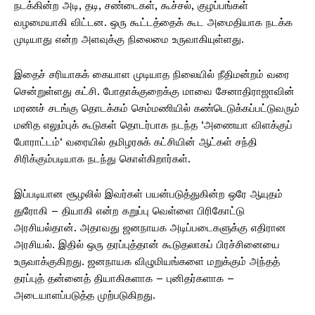
நடக்கின்ற அடி, தடி, சண்டைகள், கூச்சல், குழப்பங்கள்
வழமையாகி விட்டன. ஒரு கூட்டத்தைக் கூட அமைதியாக நடக்க
முடியாது என்ற அளவுக்கு நிலைமை உருவாகியுள்ளது.
இதைச் சரியாகக் கையாள முடியாத நிலையில் நீதிமன்றம் வரை
சென்றுள்ளது கட்சி. போதாக்குறைக்கு மாவை சேனாதிராஜாவின்
மரணச் சடங்கு தொடக்கம் செம்மணியில் கண்டெடுக்கப்பட்டுவரும்
மனித எலும்புக் கூடுகள் தொடர்பாக நடந்த ‘அணையா விளக்குப்
போராட்டம்‘ வரையில் தமிழரசுக் கட்சியின் ஆட்கள் சந்தி
சிரிக்கும்படியாக நடந்து கொள்கிறார்கள்.
இப்படியான சூழலில் இவர்கள் பயன்படுத்துகின்ற ஒரே ஆயுதம்
துரோகி – தியாகி என்ற கறுப்பு வெள்ளை பிரிகோட்டு
அரசியல்தான். அதாவது ஜனநாயக அடிப்படைகளுக்கு எதிரான
அரசியல். இதில் ஒரு தரப்புத்தான் கூடுதலாகப் பிரச்சினையை
உருவாக்குகிறது. ஜனநாயக விழுமியங்களை மறுக்கும் அந்தத்
தரப்புத் தன்னைத் தியாகிகளாக – புனிதர்களாக –
அடையாளப்படுத்த முற்படுகிறது.