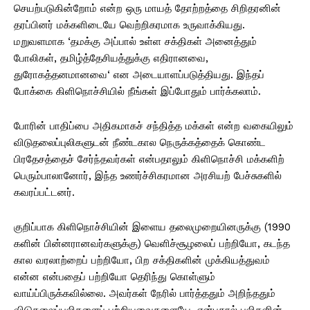
செயற்படுகின்றோம் என்ற ஒரு மாயத் தோற்றத்தை சிறிதரனின்
தரப்பினர் மக்களிடையே வெற்றிகரமாக உருவாக்கியது.
மறுவளமாக ‘தமக்கு அப்பால் உள்ள சக்திகள் அனைத்தும்
போலிகள், தமிழ்த்தேசியத்துக்கு எதிரானவை,
துரோகத்தனமானவை‘ என அடையாளப்படுத்தியது. இந்தப்
போக்கை கிளிநொச்சியில் நீங்கள் இப்போதும் பார்க்கலாம்.
போரின் பாதிப்பை அதிகமாகச் சந்தித்த மக்கள் என்ற வகையிலும்
விடுதலைப்புலிகளுடன் நீண்டகால நெருக்கத்தைக் கொண்ட
பிரதேசத்தைச் சேர்ந்தவர்கள் என்பதாலும் கிளிநொச்சி மக்களிற்
பெரும்பாலானோர், இந்த உணர்ச்சிகரமான அரசியற் பேச்சுகளில்
கவரப்பட்டனர்.
குறிப்பாக கிளிநொச்சியின் இளைய தலைமுறையினருக்கு (1990
களின் பின்னரானவர்களுக்கு) வெளிச்சூழலைப் பற்றியோ, கடந்த
கால வரலாற்றைப் பற்றியோ, பிற சக்திகளின் முக்கியத்துவம்
என்ன என்பதைப் பற்றியோ தெரிந்து கொள்ளும்
வாய்ப்பிருக்கவில்லை. அவர்கள் நேரில் பார்த்ததும் அறிந்ததும்
விடுதலைப்புலிகளைப் பற்றியவைகளையே. என்பதால் புலிகளின்