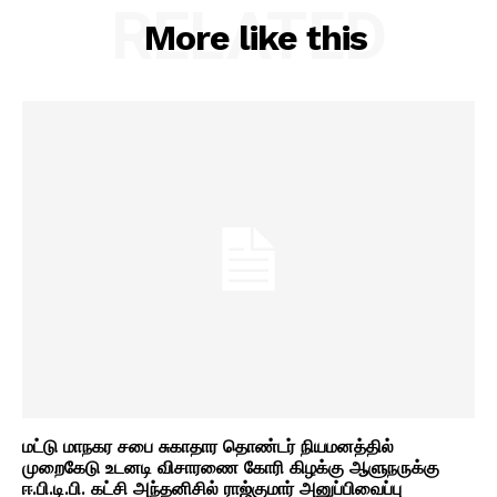
RELATED
More like this
மட்டு மாநகர சபை சுகாதார தொண்டர் நியமனத்தில்
முறைகேடு உடனடி விசாரணை கோரி கிழக்கு ஆளுநருக்கு
ஈ.பி.டி.பி. கட்சி அந்தனிசில் ராஜ்குமார் அனுப்பிவைப்பு