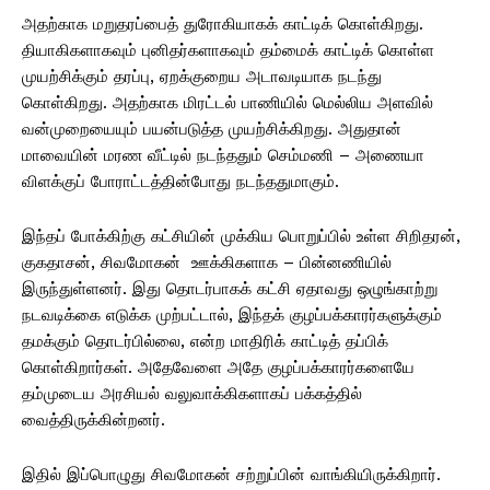
அதற்காக மறுதரப்பைத் துரோகியாகக் காட்டிக் கொள்கிறது.
தியாகிகளாகவும் புனிதர்களாகவும் தம்மைக் காட்டிக் கொள்ள
முயற்சிக்கும் தரப்பு, ஏறக்குறைய அடாவடியாக நடந்து
கொள்கிறது. அதற்காக மிரட்டல் பாணியில் மெல்லிய அளவில்
வன்முறையையும் பயன்படுத்த முயற்சிக்கிறது. அதுதான்
மாவையின் மரண வீட்டில் நடந்ததும் செம்மணி – அணையா
விளக்குப் போராட்டத்தின்போது நடந்ததுமாகும்.
இந்தப் போக்கிற்கு கட்சியின் முக்கிய பொறுப்பில் உள்ள சிறிதரன்,
குகதாசன், சிவமோகன் ஊக்கிகளாக – பின்னணியில்
இருந்துள்ளனர். இது தொடர்பாகக் கட்சி ஏதாவது ஒழுங்காற்று
நடவடிக்கை எடுக்க முற்பட்டால், இந்தக் குழப்பக்காரர்களுக்கும்
தமக்கும் தொடர்பில்லை, என்ற மாதிரிக் காட்டித் தப்பிக்
கொள்கிறார்கள். அதேவேளை அதே குழப்பக்காரர்களையே
தம்முடைய அரசியல் வலுவாக்கிகளாகப் பக்கத்தில்
வைத்திருக்கின்றனர்.
இதில் இப்பொழுது சிவமோகன் சற்றுப்பின் வாங்கியிருக்கிறார்.