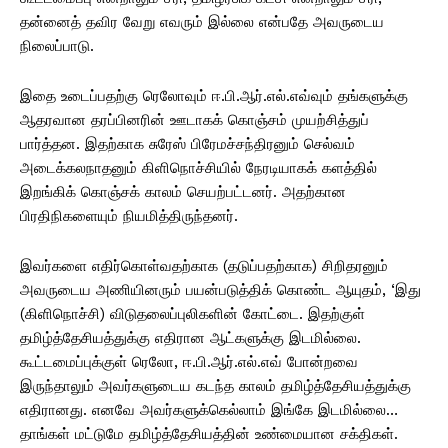
தன்னைத் தவிர வேறு எவரும் இல்லை என்பதே அவருடைய
நிலைப்பாடு.
இதை உடைப்பதற்கு ரெலோவும் ஈ.பி.ஆர்.எல்.எவ்வும் தங்களுக்கு
ஆதரவான தரப்பினரின் ஊடாகக் கொஞ்சம் முயற்சித்துப்
பார்த்தன. இதற்காக சுரேஸ் பிரேமச்சந்திரனும் செல்வம்
அடைக்கலநாதனும் கிளிநொச்சியில் நேரடியாகக் களத்தில்
இறங்கிக் கொஞ்சக் காலம் செயற்பட்டனர். அதற்கான
பிரதிநிகளையும் நியமித்திருந்தனர்.
இவர்களை எதிர்கொள்வதற்காக (தடுப்பதற்காக) சிறிதரனும்
அவருடைய அணியினரும் பயன்படுத்திக் கொண்ட ஆயுதம், ‘இது
(கிளிநொச்சி) விடுதலைப்புலிகளின் கோட்டை. இதற்குள்
தமிழ்த்தேசியத்துக்கு எதிரான ஆட்களுக்கு இடமில்லை.
கூட்டமைப்புக்குள் ரெலோ, ஈ.பி.ஆர்.எல்.எவ் போன்றவை
இருந்தாலும் அவர்களுடைய கடந்த காலம் தமிழ்த்தேசியத்துக்கு
எதிரானது. எனவே அவர்களுக்கெல்லாம் இங்கே இடமில்லை…
தாங்கள் மட்டுமே தமிழ்த்தேசியத்தின் உண்மையான சக்திகள்.