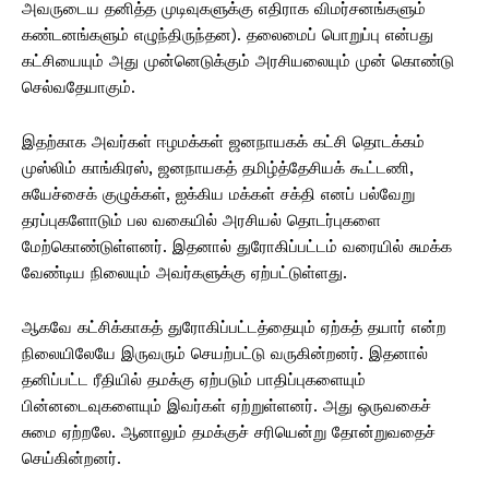
அவருடைய தனித்த முடிவுகளுக்கு எதிராக விமர்சனங்களும்
கண்டனங்களும் எழுந்திருந்தன). தலைமைப் பொறுப்பு என்பது
கட்சியையும் அது முன்னெடுக்கும் அரசியலையும் முன் கொண்டு
செல்வதேயாகும்.
இதற்காக அவர்கள் ஈழமக்கள் ஜனநாயகக் கட்சி தொடக்கம்
முஸ்லிம் காங்கிரஸ், ஜனநாயகத் தமிழ்த்தேசியக் கூட்டணி,
சுயேச்சைக் குழுக்கள், ஐக்கிய மக்கள் சக்தி எனப் பல்வேறு
தரப்புகளோடும் பல வகையில் அரசியல் தொடர்புகளை
மேற்கொண்டுள்ளனர். இதனால் துரோகிப்பட்டம் வரையில் சுமக்க
வேண்டிய நிலையும் அவர்களுக்கு ஏற்பட்டுள்ளது.
ஆகவே கட்சிக்காகத் துரோகிப்பட்டத்தையும் ஏற்கத் தயார் என்ற
நிலையிலேயே இருவரும் செயற்பட்டு வருகின்றனர். இதனால்
தனிப்பட்ட ரீதியில் தமக்கு ஏற்படும் பாதிப்புகளையும்
பின்னடைவுகளையும் இவர்கள் ஏற்றுள்ளனர். அது ஒருவகைச்
சுமை ஏற்றலே. ஆனாலும் தமக்குச் சரியென்று தோன்றுவதைச்
செய்கின்றனர்.