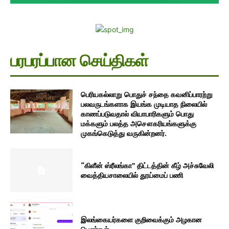
பரபரப்பான செய்திகள்
பெரியகல்லாறு பொதுச் சந்தை கவனிப்பாரற்று
பலவருடங்களாக இயங்க முடியாத நிலையில்
காணப்படுவதால் வியாபாரிகளும் பொது
மக்களும் பலத்த அசௌகரியங்களுக்கு
முகங்கெடுத்து வருகின்றனர்.
“கிளீன் ஸ்ரீலங்கா” திட்டத்தின் கீழ் அச்சுவேலி
வைத்தியசாலையில் தூய்மைப் பணி
இலங்கையர்களை குறிவைக்கும் அழகான