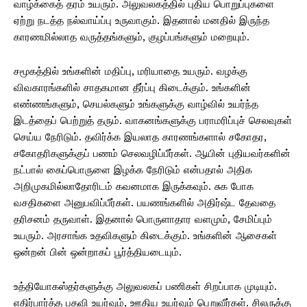
வாழ்க்கைத் தரம் உயரும். அலுவலகத்தில் புதிய பொறுப்புகளை
ஏற்று நடத்த நல்வாய்ப்பு உருவாகும். இதனால் மனதில் இருந்த
காரணமில்லாத வருத்தங்களும், குழப்பங்களும் மறையும்.
சமூகத்தில் உங்களின் மதிப்பு, மரியாதை உயரும். வழக்கு
விவகாரங்களில் சாதகமான தீர்ப்பு கிடைக்கும். உங்களின்
எண்ணங்களும், செயல்களும் உங்களுக்கு வாழ்வில் உயர்ந்த
இடத்தைப் பெற்றுத் தரும். வாகனங்களுக்கு பராமரிப்புச் செலவுகள்
செய்ய நேரிடும். தவிர்க்க இயலாத காரணங்களால் சகோதர,
சகோதரிகளுக்குப் பணம் செலவழிப்பீர்கள். ஆயின் புதியவர்களின்
நட்பால் கைப்பொருளை இழக்க நேரிடும் என்பதால் அதிக
அறிமுகமில்லாதோரிடம் கவனமாக இருக்கவும். சுக போக
வசதிகளை அனுபவிப்பீர்கள். பயணங்களில் அதிர்ஷ்ட தேவதை
தரிசனம் தருவாள். இதனால் பொருளாதார வளமும், சேமிப்பும்
உயரும். அரசாங்க உதவிகளும் கிடைக்கும். உங்களின் ஆசைகள்
ஒன்றன் பின் ஒன்றாகப் பூர்த்தியடையும்.
உத்தியோகஸ்தர்களுக்கு அலுவலகப் பணிகள் சிறப்பாக முடியும்.
எதிர்பார்த்த பதவி உயர்வும், ஊதிய உயர்வும் பெறுவீர்கள். சிலருக்கு