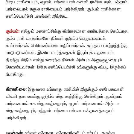
ரிஷப ராசியையும், ஏழாம் பார்வையால் கன்னி ராசியையும், பத்தாம்
பார்வையால் தனுசு ராசியையும் பார்க்கிறார். கும்பம் ராசிக்கான
சனிப்பெயர்ச்சி பலன்கள் இங்கே…
கும்பம்:
எதிலும் மனசாட்சிக்கு விரோதமான காரியத்தை செய்யாத
கும்ப ராசி வாசகர்களே! நீங்கள் குடும்ப பெருமையைக்
காப்பவர்கள். பெரியவர்களை மதிப்பவர்கள். சமுதாய மாற்றத்திற்கு
பாடுபடுபவர்கள். இனிய வார்த்தைகள் இரும்புக் கதவையும்
திறந்து விடும் என்று உணர்ந்த நீங்கள் அன்பும் அணுகுமுறையும்
கொண்டவர்கள். இந்த சனிப்பெயர்ச்சி உங்களுக்கு எப்படி இருக்கப்
போகிறது.
கிரகநிலை:
இதுவரை உங்களது ராசியில் இருக்கும் சனி பகவான்
விலகி தன வாக்கு குடும்ப ஸ்தானத்திற்கு செல்கிறார். மூன்றாம்
பார்வையால் சுக ஸ்தானத்தையும், ஏழாம் பார்வையால் அஷ்டம
ஸ்தானத்தையும், பத்தாம் பார்வையால் லாப ஸ்தானத்தையும்
பார்க்கிறார்.
பலன்கள்:
உங்கள் சகோதர, சகோதரிகளிடம் ஏற்பட்ட கருத்து