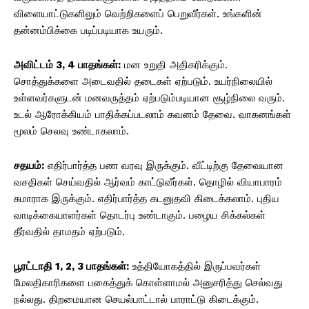
விளையாட்டுகளிலும் வெற்றிகளைப் பெறுவீர்கள். உங்களின்
தன்னம்பிக்கை படிப்படியாக உயரும்.
அவிட்டம் 3, 4 பாதங்கள்:
மன உறுதி அதிகரிக்கும்.
சொத்துக்களை அடைவதில் தடைகள் ஏற்படும். உயர்நிலையில்
உள்ளவர்களுடன் மனவருத்தம் ஏற்படும்படியான சூழ்நிலை வரும்.
உடல் ஆரோக்கியம் பாதிக்கப்படலாம் கவனம் தேவை. வாகனங்கள்
மூலம் செலவு உண்டாகலாம்.
சதயம்:
எதிர்பார்த்த பண வரவு இருக்கும். வீட்டிற்கு தேவையான
வசதிகள் செய்வதில் ஆர்வம் காட்டுவீர்கள். தொழில் வியாபாரம்
சுமாராக இருக்கும். எதிர்பார்த்த கடனுதவி கிடைக்கலாம். புதிய
வாடிக்கையாளர்கள் தொடர்பு உண்டாகும். பழைய சிக்கல்கள்
தீர்வதில் தாமதம் ஏற்படும்.
பூரட்டாதி 1, 2, 3 பாதங்கள்:
உத்தியோகத்தில் இருப்பவர்கள்
மேலதிகாரிகளை பகைத்துக் கொள்ளாமல் அனுசரித்து செல்வது
நல்லது. திறமையான செயல்பாட்டால் பாராட்டு கிடைக்கும்.