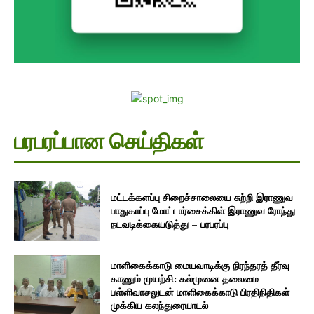
பரபரப்பான செய்திகள்
மட்டக்களப்பு சிறைச்சாலையை சுற்றி இராணுவ
பாதுகாப்பு மோட்டார்சைக்கிள் இராணுவ ரோந்து
நடவடிக்கையடுத்து – பரபரப்பு
மாளிகைக்காடு மையவாடிக்கு நிரந்தரத் தீர்வு
காணும் முயற்சி: கல்முனை தலைமை
பள்ளிவாசலுடன் மாளிகைக்காடு பிரதிநிதிகள்
முக்கிய கலந்துரையாடல்