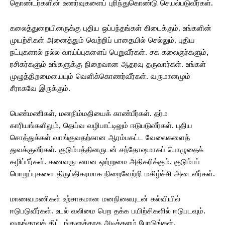
தொண்டர்களின் உணர்வுகளைப் புரிந்துகொண்டு செயல்படுவீர்கள்.
கலைத்துறையினருக்கு புதிய ஒப்பந்தங்கள் கிடைக்கும். உங்களின்
முயற்சிகள் அனைத்தும் வெற்றிப் பாதையில் செல்லும். புதிய
நட்புகளால் நல்ல வாய்ப்புகளைப் பெறுவீர்கள். சக கலைஞர்களும்,
ரசிகர்களும் உங்களுக்கு நிறைவான ஆதரவு தருவார்கள். உங்கள்
முழுத்திறமையையும் வெளிக்கொணர்வீர்கள். வருமானமும்
சீராகவே இருக்கும்.
பெண்மணிகள், மனநிம்மதியைக் காண்பீர்கள். தர்ம
காரியங்களிலும், தெய்வ வழிபாட்டிலும் ஈடுபடுவீர்கள். புதிய
சொத்துக்கள் வாங்குவதற்கான ஆரம்பகட்ட வேலைகளைத்
துவக்குவீர்கள். குடும்பத்தினருடன் சந்தோஷமாகப் பொழுதைக்
கழிப்பீர்கள். கணவருடனான ஒற்றுமை அதிகரிக்கும். குடும்பப்
பொறுப்புகளை திருப்திகரமாக நிறைவேற்றி மகிழ்ச்சி அடைவீர்கள்.
மாணவமணிகள் உற்சாகமான மனநிலையுடன் கல்வியில்
ஈடுபடுவீர்கள். உடல் வலிமை பெற தக்க பயிற்சிகளில் ஈடுபடவும்.
வருங்காலத் திட்டங்களுக்காக அடித்தளம் போடுங்கள்.