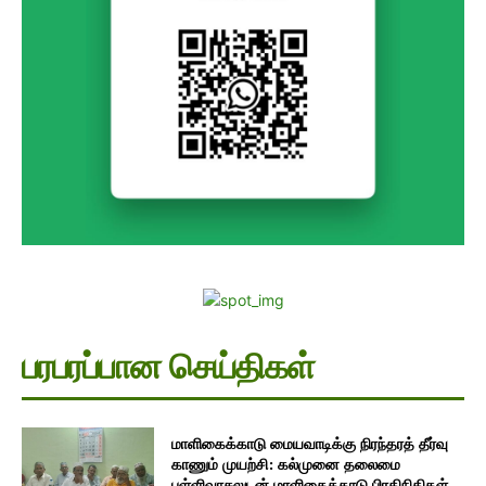
பரபரப்பான செய்திகள்
மாளிகைக்காடு மையவாடிக்கு நிரந்தரத் தீர்வு
காணும் முயற்சி: கல்முனை தலைமை
பள்ளிவாசலுடன் மாளிகைக்காடு பிரதிநிதிகள்