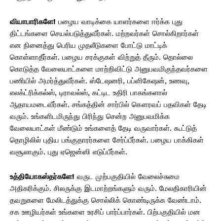
வியாபாரிகளே!
பழைய வாடிக்கை யாளர்களை ஈர்க்க புது
திட்டங்களை செயல்படுத்துவீர்கள். மற்றவர்கள் சொல்கிறார்கள்
என நினைத்து பெரிய முதலீடுகளை போட்டு மாட்டிக்
கொள்ளாதீர்கள். பழைய சரக்குகள் விற்றுத் தீரும். தொல்லை
கொடுத்த வேலையாட்களை மாற்றிவிட்டு அனுபவமிகுந்தவர்களை
பணியில் அமர்த்துவீர்கள். ஸ்டேஷனரி, பப்ளிகேஷன், உணவு,
எலக்ட்ரிக்கல்ஸ், டிராவல்ஸ், கட்டிட உதிரி பாகங்களால்
ஆதாயமடைவீர்கள். சங்கத்தின் சார்பில் கௌரவப் பதவிகள் தேடி
வரும். உங்களிடமிருந்து பிரிந்து சென்ற அனுபவமிக்க
வேலையாட்கள் மீண்டும் உங்களைத் தேடி வருவார்கள். கூட்டுத்
தொழிலில் புதிய பங்குதாரர்களை சேர்ப்பீர்கள். பழைய பாக்கிகள்
வசூலாகும். புது ஏஜென்ஸி எடுப்பீர்கள்.
உத்தியோகஸ்தர்களே!
வருட முற்பகுதியில் வேலைச்சுமை
அதிகரிக்கும். சிலருக்கு இடமாற்றங்களும் வரும். மேலதிகாரியின்
தவறுகளை மேலிடத்துக்கு சொல்லிக் கொண்டிருக்க வேண்டாம்.
சக ஊழியர்கள் உங்களை உரசிப் பார்ப்பார்கள். பிற்பகுதியில் மன