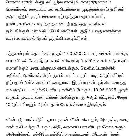
கொள்வார்கள். அனுபவப் பூர்வமாகவும், எதார்த்தமாகவும்
பேசுவீர்கள். தடைபட்ட பல காரியங்களை முடித்துக் காட்டுவீர்கள்.
குடும்பத்தில் குழப்பங்களை ஏற்படுத்திய உறவினர்கள்,
நண்பர்களின் சுயரூபத்தை கண்டறிந்து ஒதுக்குவீர்கள்.
தம்பதிக்குள் மனம் விட்டுப் பேசுவீர்கள். குடும்ப வருமானத்தை
உயர்த்த கூடுதல் நேரம் ஒதுக்கி உழைப்பீர்கள்.
புத்தாண்டின் தொடக்கம் முதல் 17.05.2025 வரை உங்கள் ராசிக்கு
லாப வீட்டில் கேது இருப்பதால் எவ்வளவு பிரச்சினைகள் வந்தாலும்
சமாளிக்கும் மனப்பக்குவம் கிடைக்கும். வெளிவட்டாரத்தில்
மதிக்கப்படுவீர்கள். ஷேர் மூலம் பணம் வரும். ராகு 5ஆம் வீட்டில்
நிற்பதால் பிள்ளைகள் பிடிவாதமாக இருப்பார்கள். பூர்வீக சொத்து
சம்பந்தப்பட்ட வழக்கில் தீர்ப்பு தள்ளிப் போகும். 18.05.2025 முதல்
வருடம் முடியும் வரை உங்கள் ராசிக்கு ராகு 4ஆம் வீட்டிலும், கேது
10ஆம் வீட்டிலும் அமர்வதால் வேலைச்சுமை இருக்கும்.
வீண் பழி வரக்கூடும். தாயாருடன் வீண் விவாதம், அவருக்கு கை,
கால் வலி வந்து போகும். வீடு, வாகனப் பராமரிப்புச் செலவுகளும்
அதிகரிக்கும். உத்தியோகத்தில் நெருக்கடிகள், இடமாற்றங்கள்