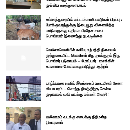
முக்கிய கலந்துரையாடல்
சம்மாந்துறையில் கட்டாக்காலி மாடுகள் பிடிப்பு :
போக்குவரத்துக்கு இடையூறு விளைவித்த
மாடுகளுக்கு எதிராக பிரதேச சபை –
பொலிஸார் இணைந்து நடவடிக்கை
வெல்லாவெளியில் கசிப்பு உற்பத்தி நிலையம்
முற்றுகையிட்ட பொலிசார் மீது தாக்குதல் இரு
பொலிசர் படுகாயம் – மோட்டார்; சைக்கிள்
காணாமல் போள்ளதையடுத்து பதற்றம்
யாழ்ப்பாண நகரில் இலங்கைப் படையினர் சோள
வியாபாரம் – சொந்த நிலத்திற்கு செல்ல
முடியாமல் வலி வடக்கு மக்கள் அவதி!
வலிகாமம் வடக்கு சபைக்கு நீதிமன்ற
நிவாரணம்