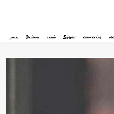
முகப்பு
இலங்கை
உலகம்
இந்தியா
விளையாட்டு
சி