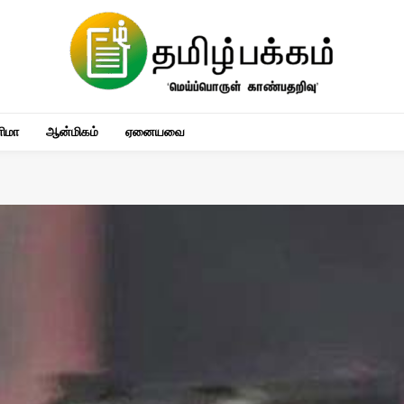
னிமா
ஆன்மிகம்
ஏனையவை