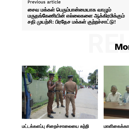
Previous article
சைவ மக்கள் பெரும்பான்மையாக வாழும்
மருதங்கேணியின் எல்லைகளை ஆக்கிரமிக்கும்
சதி முயற்சி: பிரதேச மக்கள் குற்றச்சாட்டு!
RE
Mor
மட்டக்களப்பு சிறைச்சாலையை சுற்றி
மாளிகைக்காட