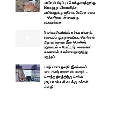
மாடுகள் பிடிப்பு : போக்குவரத்துக்கு
இடையூறு விளைவித்த
மாடுகளுக்கு எதிராக பிரதேச சபை
– பொலிஸார் இணைந்து
நடவடிக்கை
வெல்லாவெளியில் கசிப்பு உற்பத்தி
நிலையம் முற்றுகையிட்ட பொலிசார்
மீது தாக்குதல் இரு பொலிசர்
படுகாயம் – மோட்டார்; சைக்கிள்
காணாமல் போள்ளதையடுத்து
பதற்றம்
யாழ்ப்பாண நகரில் இலங்கைப்
படையினர் சோள வியாபாரம் –
சொந்த நிலத்திற்கு செல்ல
முடியாமல் வலி வடக்கு மக்கள்
அவதி!