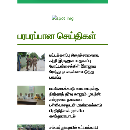
பரபரப்பான செய்திகள்
மட்டக்களப்பு சிறைச்சாலையை
சுற்றி இராணுவ பாதுகாப்பு
மோட்டார்சைக்கிள் இராணுவ
ரோந்து நடவடிக்கையடுத்து –
பரபரப்பு
மாளிகைக்காடு மையவாடிக்கு
நிரந்தரத் தீர்வு காணும் முயற்சி:
கல்முனை தலைமை
பள்ளிவாசலுடன் மாளிகைக்காடு
பிரதிநிதிகள் முக்கிய
கலந்துரையாடல்
சம்மாந்துறையில் கட்டாக்காலி