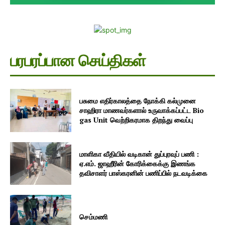
பரபரப்பான செய்திகள்
பசுமை எதிர்காலத்தை நோக்கி கல்முனை
சாஹிரா மாணவர்களால் உருவாக்கப்பட்ட Bio
gas Unit வெற்றிகரமாக திறந்து வைப்பு
மாளிகா வீதியில் வடிகான் துப்புரவுப் பணி :
ஏ.எம். ஜாஹீரின் கோரிக்கைக்கு இணங்க
தவிசாளர் பாஸ்கரனின் பணிப்பில் நடவடிக்கை
செம்மணி