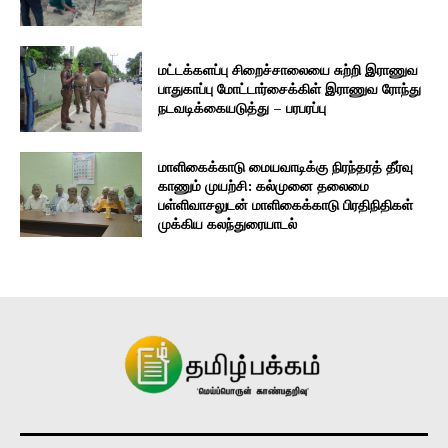
மட்டக்களப்பு சிறைச்சாலையை சுற்றி இராணுவ
பாதுகாப்பு மோட்டார்சைக்கிள் இராணுவ ரோந்து
நடவடிக்கையடுத்து – பரபரப்பு
மாளிகைக்காடு மையவாடிக்கு நிரந்தரத் தீர்வு
காணும் முயற்சி: கல்முனை தலைமை
பள்ளிவாசலுடன் மாளிகைக்காடு பிரதிநிதிகள்
முக்கிய கலந்துரையாடல்